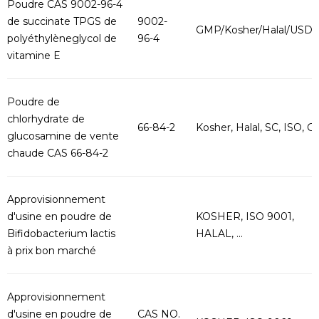
Poudre CAS 9002-96-4
de succinate TPGS de
9002-
GMP/Kosher/Halal/USD
polyéthylèneglycol de
96-4
vitamine E
Poudre de
chlorhydrate de
66-84-2
Kosher, Halal, SC, ISO, G..
glucosamine de vente
chaude CAS 66-84-2
Approvisionnement
d'usine en poudre de
KOSHER, ISO 9001,
Bifidobacterium lactis
HALAL, ...
à prix bon marché
Approvisionnement
d'usine en poudre de
CAS NO.