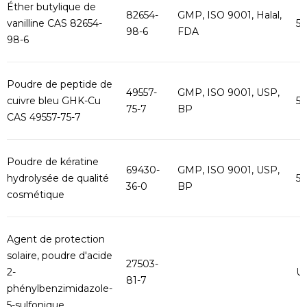
Éther butylique de
82654-
GMP, ISO 9001, Halal,
vanilline CAS 82654-
5
98-6
FDA
98-6
Poudre de peptide de
49557-
GMP, ISO 9001, USP,
cuivre bleu GHK-Cu
5
75-7
BP
CAS 49557-75-7
Poudre de kératine
69430-
GMP, ISO 9001, USP,
hydrolysée de qualité
5
36-0
BP
cosmétique
Agent de protection
solaire, poudre d'acide
27503-
2-
U
81-7
phénylbenzimidazole-
5-sulfonique