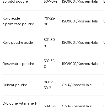
Sorbitol poudre
50-70-4
ISO9001/Kosher/Halal
B
Kojic acide
79725-
ISO9001/Kosher/Halal
U
dipalmitate poudre
98-7
501-30-
Kojic poudre acide
ISO9001/Kosher/Halal
U
4
501-36-
Resvératrol poudre
ISO9001/Kosher/Halal
U
0
96829-
Orlistat poudre
GMP/Kosher/Halal
U
58-2
D-biotine Vitamine H
58-85-5
GMP/Kosher/Halal
U