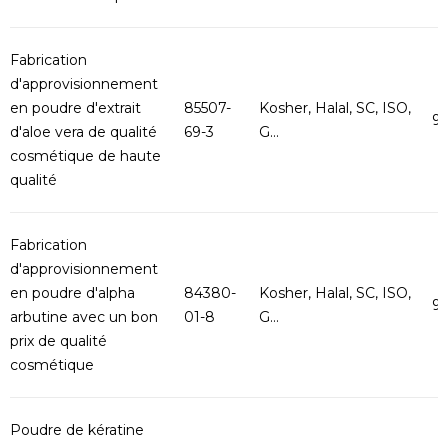
Fabrication
d'approvisionnement
en poudre d'extrait
85507-
Kosher, Halal, SC, ISO,
9
d'aloe vera de qualité
69-3
G...
cosmétique de haute
qualité
Fabrication
d'approvisionnement
en poudre d'alpha
84380-
Kosher, Halal, SC, ISO,
9
arbutine avec un bon
01-8
G...
prix de qualité
cosmétique
Poudre de kératine