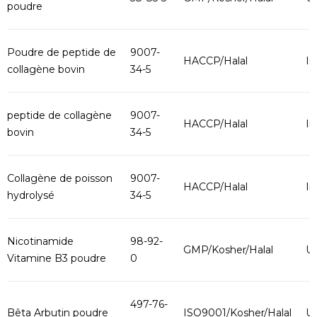
poudre
Poudre de peptide de
9007-
HACCP/Halal
In
collagène bovin
34-5
peptide de collagène
9007-
HACCP/Halal
In
bovin
34-5
Collagène de poisson
9007-
HACCP/Halal
In
hydrolysé
34-5
Nicotinamide
98-92-
GMP/Kosher/Halal
U
Vitamine B3 poudre
0
497-76-
Bêta Arbutin poudre
ISO9001/Kosher/Halal
U