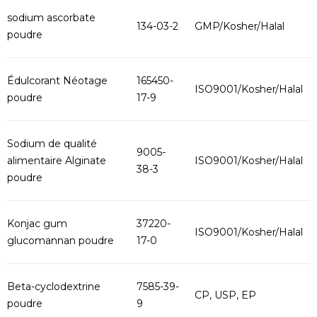
sodium ascorbate
134-03-2
GMP/Kosher/Halal
poudre
Édulcorant Néotage
165450-
ISO9001/Kosher/Halal
poudre
17-9
Sodium de qualité
9005-
alimentaire Alginate
ISO9001/Kosher/Halal
38-3
poudre
Konjac gum
37220-
ISO9001/Kosher/Halal
glucomannan poudre
17-0
Beta-cyclodextrine
7585-39-
CP, USP, EP
poudre
9