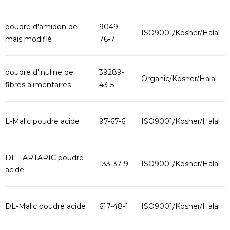
poudre d'amidon de
9049-
ISO9001/Kosher/Halal
maïs modifié
76-7
poudre d'inuline de
39289-
Organic/Kosher/Halal
fibres alimentaires
43-5
L-Malic poudre acide
97-67-6
ISO9001/Kosher/Halal
DL-TARTARIC poudre
133-37-9
ISO9001/Kosher/Halal
acide
DL-Malic poudre acide
617-48-1
ISO9001/Kosher/Halal