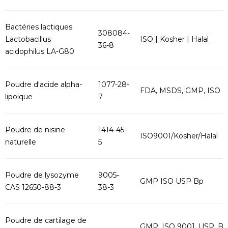
Bactéries lactiques
308084-
Lactobacillus
ISO | Kosher | Halal
36-8
acidophilus LA-G80
Poudre d'acide alpha-
1077-28-
FDA, MSDS, GMP, ISO
lipoïque
7
Poudre de nisine
1414-45-
ISO9001/Kosher/Halal
naturelle
5
Poudre de lysozyme
9005-
GMP ISO USP Bp
CAS 12650-88-3
38-3
Poudre de cartilage de
GMP, ISO 9001, USP, B