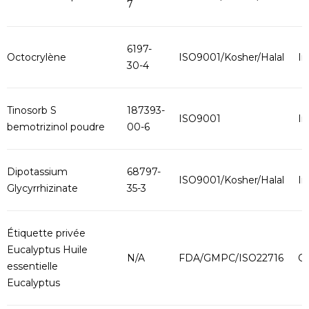
7
6197-
Octocrylène
ISO9001/Kosher/Halal
In
30-4
Tinosorb S
187393-
ISO9001
In
bemotrizinol poudre
00-6
Dipotassium
68797-
ISO9001/Kosher/Halal
In
Glycyrrhizinate
35-3
Étiquette privée
Eucalyptus Huile
N/A
FDA/GMPC/ISO22716
O
essentielle
Eucalyptus