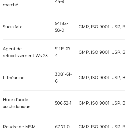
44-9
marché
54182-
Sucralfate
GMP, ISO 9001, USP, B
58-0
Agent de
51115-67-
GMP, ISO 9001, USP, B
refroidissement Ws-23
4
3081-61-
L-théanine
GMP, ISO 9001, USP, B
6
Huile d'acide
506-32-1
GMP, ISO 9001, USP, B
arachidonique
Poudre de MSM
67-71-0
GMP, ISO 9001, USP, B