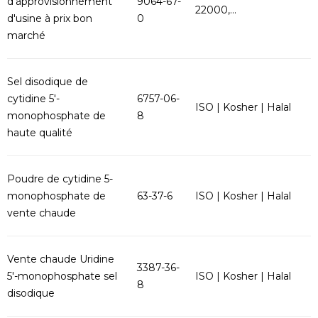
d'approvisionnement
9064-67-
22000,...
d'usine à prix bon
0
marché
Sel disodique de
cytidine 5'-
6757-06-
ISO | Kosher | Halal
monophosphate de
8
haute qualité
Poudre de cytidine 5-
monophosphate de
63-37-6
ISO | Kosher | Halal
vente chaude
Vente chaude Uridine
3387-36-
5'-monophosphate sel
ISO | Kosher | Halal
8
disodique