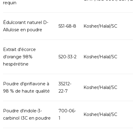
requin
Édulcorant naturel D-
551-68-8
Kosher/Halal/SC
Allulose en poudre
Extrait d'écorce
d'orange 98%
520-33-2
Kosher/Halal/SC
hespérétine
Poudre d'ipriflavone à
35212-
Kosher/Halal/SC
98 % de haute qualité
22-7
Poudre d'indole-3-
700-06-
Kosher/Halal/SC
carbinol I3C en poudre
1