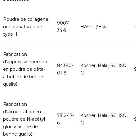
Poudre de collagène
9007-
non dénaturée de
HACCP/Halal
In
34-5
type II
Fabrication
d'approvisionnement
84380-
Kosher, Halal, SC, ISO,
en poudre de bêta-
9
01-8
G...
arbutine de bonne
qualité
Fabrication
d'alimentation en
7512-17-
Kosher, Halal, SC, ISO,
poudre de N-acétyl
9
6
G...
glucosamine de
bonne qualité