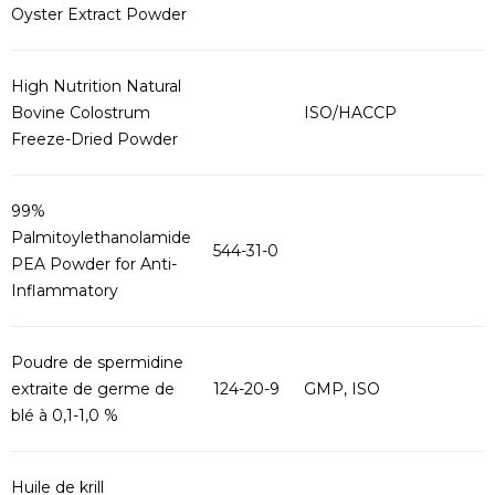
Oyster Extract Powder
High Nutrition Natural
Bovine Colostrum
ISO/HACCP
Freeze-Dried Powder
99%
Palmitoylethanolamide
544-31-0
PEA Powder for Anti-
Inflammatory
Poudre de spermidine
extraite de germe de
124-20-9
GMP, ISO
blé à 0,1-1,0 %
Huile de krill