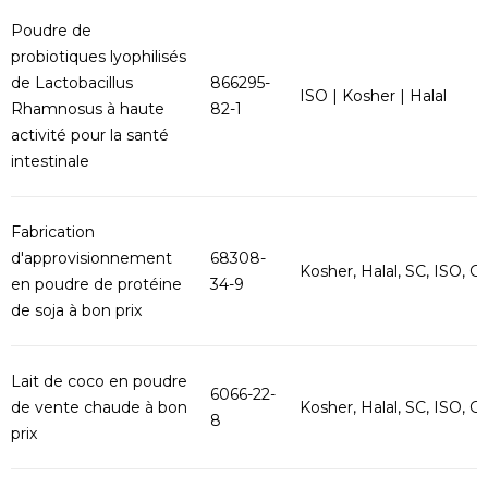
Poudre de
probiotiques lyophilisés
de Lactobacillus
866295-
ISO | Kosher | Halal
Rhamnosus à haute
82-1
activité pour la santé
intestinale
Fabrication
d'approvisionnement
68308-
Kosher, Halal, SC, ISO, G..
en poudre de protéine
34-9
de soja à bon prix
Lait de coco en poudre
6066-22-
de vente chaude à bon
Kosher, Halal, SC, ISO, G..
8
prix