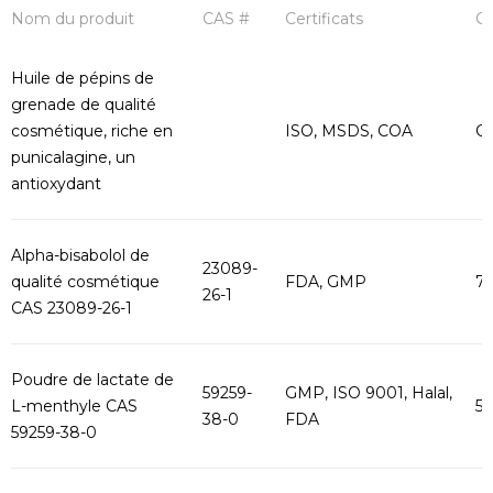
Nom du produit
CAS #
Certificats
Ca
Huile de pépins de
grenade de qualité
cosmétique, riche en
ISO, MSDS, COA
Co
punicalagine, un
antioxydant
Alpha-bisabolol de
23089-
qualité cosmétique
FDA, GMP
75
26-1
CAS 23089-26-1
Poudre de lactate de
59259-
GMP, ISO 9001, Halal,
L-menthyle CAS
5
38-0
FDA
59259-38-0