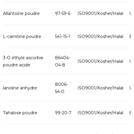
Allantoïne poudre
97-59-6
ISO9001/Kosher/Halal
U
L-carnitine poudre
541-15-1
ISO9001/Kosher/Halal
B
3-O éthyle ascorbie
86404-
ISO9001/Kosher/Halal
In
poudre acide
04-8
8006-
lanoline anhydre
ISO9001/Kosher/Halal
U
54-0
Tahalose poudre
99-20-7
ISO9001/Kosher/Halal
B