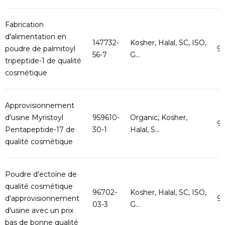
Fabrication
d'alimentation en
147732-
Kosher, Halal, SC, ISO,
poudre de palmitoyl
9
56-7
G...
tripeptide-1 de qualité
cosmétique
Approvisionnement
d'usine Myristoyl
959610-
Organic, Kosher,
9
Pentapeptide-17 de
30-1
Halal, S...
qualité cosmétique
Poudre d'ectoïne de
qualité cosmétique
96702-
Kosher, Halal, SC, ISO,
d'approvisionnement
9
03-3
G...
d'usine avec un prix
bas de bonne qualité