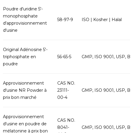
Poudre d'uridine 5'-
monophosphate
58-97-9
ISO | Kosher | Halal
d'approvisionnement
d'usine
Original Adénosine 5'-
triphosphate en
56-65-5
GMP, ISO 9001, USP, B
poudre
Approvisionnement
CAS NO.
d'usine NR Powder à
23111-
GMP, ISO 9001, USP, B
prix bon marché
00-4
Approvisionnement
CAS NO.
d'usine en poudre de
8041-
GMP, ISO 9001, USP, B
mélatonine à prix bon