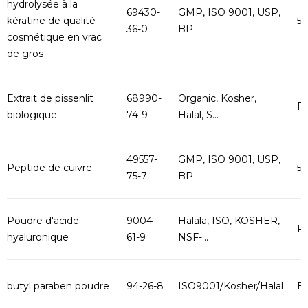
hydrolysée à la
69430-
GMP, ISO 9001, USP,
kératine de qualité
5
36-0
BP
cosmétique en vrac
de gros
Extrait de pissenlit
68990-
Organic, Kosher,
F
biologique
74-9
Halal, S...
49557-
GMP, ISO 9001, USP,
Peptide de cuivre
5
75-7
BP
Poudre d'acide
9004-
Halala, ISO, KOSHER,
Fo
hyaluronique
61-9
NSF-...
butyl paraben poudre
94-26-8
ISO9001/Kosher/Halal
B