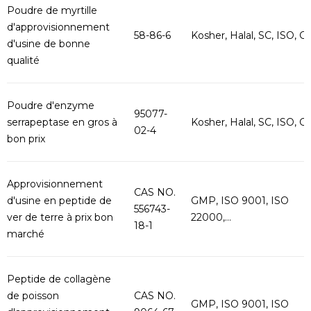
Poudre de myrtille
d'approvisionnement
58-86-6
Kosher, Halal, SC, ISO, G..
d'usine de bonne
qualité
Poudre d'enzyme
95077-
serrapeptase en gros à
Kosher, Halal, SC, ISO, G..
02-4
bon prix
Approvisionnement
CAS NO.
d'usine en peptide de
GMP, ISO 9001, ISO
556743-
ver de terre à prix bon
22000,...
18-1
marché
Peptide de collagène
de poisson
CAS NO.
GMP, ISO 9001, ISO