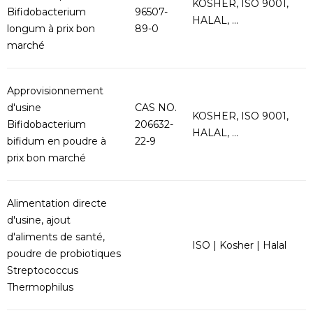
KOSHER, ISO 9001,
Bifidobacterium
96507-
HALAL, ...
longum à prix bon
89-0
marché
Approvisionnement
d'usine
CAS NO.
KOSHER, ISO 9001,
Bifidobacterium
206632-
HALAL, ...
bifidum en poudre à
22-9
prix bon marché
Alimentation directe
d'usine, ajout
d'aliments de santé,
ISO | Kosher | Halal
poudre de probiotiques
Streptococcus
Thermophilus