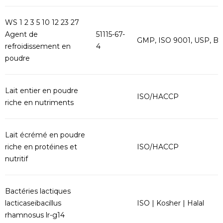
WS 1 2 3 5 10 12 23 27
Agent de
51115-67-
GMP, ISO 9001, USP, B
refroidissement en
4
poudre
Lait entier en poudre
ISO/HACCP
riche en nutriments
Lait écrémé en poudre
riche en protéines et
ISO/HACCP
nutritif
Bactéries lactiques
lacticaseibacillus
ISO | Kosher | Halal
rhamnosus lr-g14