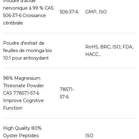
Poudre d'acide
nervonique à 99 % CAS
506-37-6
GMP, ISO
506-37-6 Croissance
cérébrale
Poudre d'extrait de
RoHS, BRC, ISO, FDA,
feuilles de moringa bio
HACC...
10:1 pour antioxydant
98% Magnesium
Threonate Powder
78571-
CAS 778571-57-6
57-6
Improve Cognitive
Function
High Quality 80%
Oyster Peptides
ISO