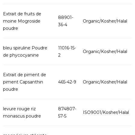
Extrait de fruits de
88901-
moine Mogroside
Organic/Kosher/Halal
36-4
poudre
bleu spiruline Poudre
11016-15-
Organic/Kosher/Halal
de phycocyanine
2
Extrait de piment de
piment Capsanthin
465-42-9
Organic/Kosher/Halal
poudre
levure rouge riz
874807-
ISO9001/Kosher/Halal
monascus poudre
57-5