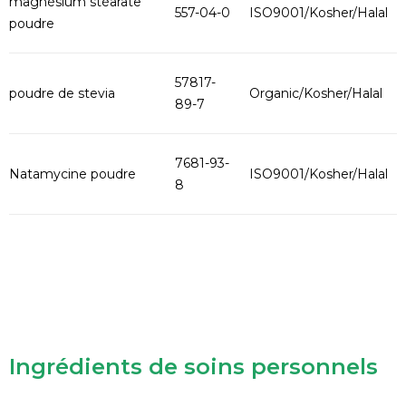
magnésium stéarate
557-04-0
ISO9001/Kosher/Halal
poudre
57817-
poudre de stevia
Organic/Kosher/Halal
89-7
7681-93-
Natamycine poudre
ISO9001/Kosher/Halal
8
Ingrédients de soins personnels