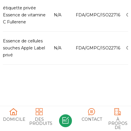
étiquette privée
Essence de vitamine
N/A
FDA/GMPC/ISO22716
O
C Fullerene
Essence de cellules
souches Apple Label
N/A
FDA/GMPC/ISO22716
O
privé
Plante & extraits d'animaux
DOMICILE
DES
CONTACT
À
PRODUITS
PROPOS
DE