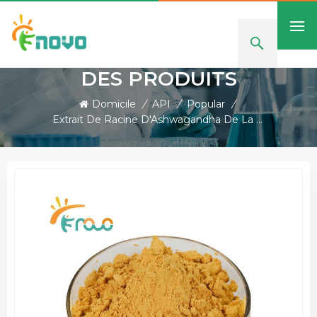
DES PRODUITS
Domicile
/
API
/
Popular
/
Extrait De Racine D'Ashwagandha De La Poudre 30655-48-2 De Withanolide 2,5%