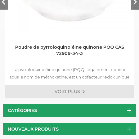
Poudre de pyrroloquinoléine quinone PQQ CAS
72909-34-3
La pyrroloquinoléine quinone (PQQ), également connue
sous le nom de méthoxatine, est un cofacteur redox unique
et puissant qui joue un rôle crucial dans la production
VOIR PLUS
d'énergie cellulaire. Puissant antioxydant, la PQQ peut
protéger les cellules des dommages oxydatifs associés au
vieillissement et à diverses maladies chroniques. De plus, il a
CATÉGORIES
été démontré que la PQQ améliore la fonction
mitochondriale, entraînant une augmentation de la
NOUVEAUX PRODUITS
production d'énergie cellulaire et une amélioration du
métabolisme énergétique global.