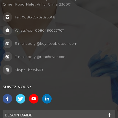
Qimen Road, Hefei, Anhui. China. 230001
Tél :
0086-551-62626068
WhatsApp :
0086-18605517611
E-mail :
beryl@keynovobiotech.com
E-mail :
beryl@reachever.com
Skype :
beryl569
SUIVEZ NOUS :
BESOIN DAIDE