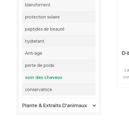
blanchiment
protection solaire
peptides de beauté
hydratant
D-
Anti-âge
perte de poids
La
co
soin des cheveux
conservatrice
c
s
Vit
Plante & Extraits D'animaux
D-
mét
et d