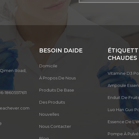
BESOIN DAIDE
ÉTIQUETT
CHAUDES
Domicile
3, Qimen Road,
Vitamine D3 P
À Propos De Nous
Ampoule Esse
Produits De Base
6-18605517611
Enduit De Frui
Des Produits
reachever.com
Luo Han Guo P
Nouvelles
Essence De L'é
9
Nous Contacter
Pompe À Pulvér
Blog