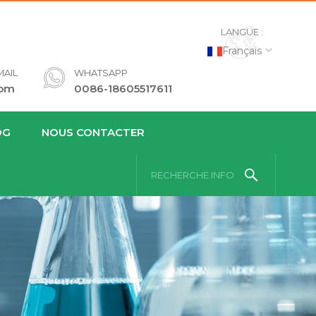
LANGUE :
Français
AIL
WHATSAPP
com
0086-18605517611
OG
NOUS CONTACTER
RECHERCHE INFO