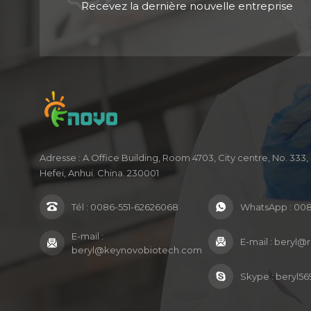
Recevez la dernière nouvelle entreprise
Adresse : A Office Building, Room 4703, City centre, No. 33
Hefei, Anhui. China. 230001
Tél :
0086-551-62626068
WhatsApp :
008
E-mail :
E-mail :
beryl@
beryl@keynovobiotech.com
Skype :
beryl56