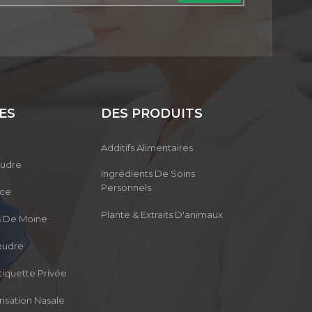
ES
DES PRODUITS
Additifs Alimentaires
oudre
Ingrédients De Soins
Personnels
nce
Plante & Extraits D'animaux
ts De Moine
oudre
tiquette Privée
isation Nasale