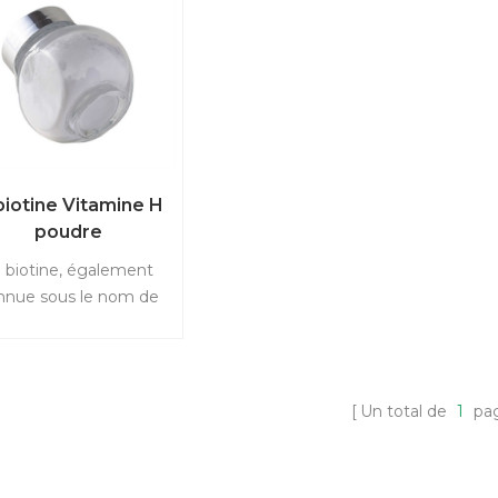
biotine Vitamine H
poudre
 biotine, également
nnue sous le nom de
vitamine H ou de
oenzyme R, est un
oluble dans l'eau B-
amine (Vitamine B7).
Un total de
1
pa
biotine Participe au
abolisme des lipides
es protéines et aide à