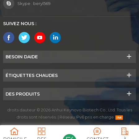
Skype :
beryl569
SUIVEZ NOUS :
BESOIN DAIDE
ÉTIQUETTES CHAUDES
DES PRODUITS
droits dauteur © 2026 Anhui Keynovo Biotech Co., Ltd. Tous les
droits sont réservés.
|
Réseau IPv6 pris en charge
BLOG
|
PLANCHER
|
XML
|
POLITIQUE DE CONFIDENTIALITÉ