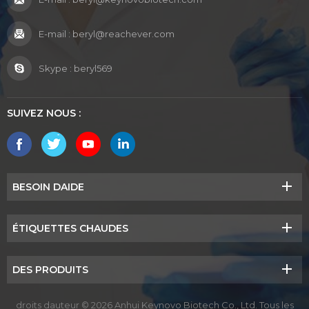
E-mail :
beryl@reachever.com
Skype :
beryl569
SUIVEZ NOUS :
BESOIN DAIDE
ÉTIQUETTES CHAUDES
DES PRODUITS
droits dauteur © 2026 Anhui Keynovo Biotech Co., Ltd. Tous les