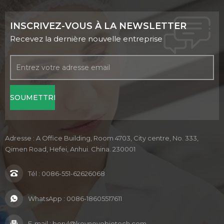
INSCRIVEZ-VOUS À LA NEWSLETTER
Recevez la dernière nouvelle entreprise
Adresse : A Office Building, Room 4703, City centre, No. 333,
Qimen Road, Hefei, Anhui. China. 230001
Tél :
0086-551-62626068
WhatsApp :
0086-18605517611
E-mail :
beryl@keynovobiotech.com