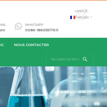
LANGUE :
Français
AIL
WHATSAPP
com
0086-18605517611
OG
NOUS CONTACTER
RECHERCHE INFO