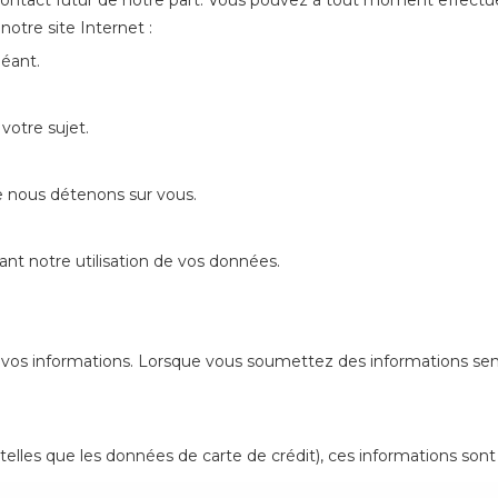
ntact futur de notre part. Vous pouvez à tout moment effectuer
otre site Internet :
héant.
votre sujet.
 nous détenons sur vous.
t notre utilisation de vos données.
os informations. Lorsque vous soumettez des informations sensi
(telles que les données de carte de crédit), ces informations so