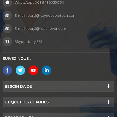
WhatsApp :
0086-18605517611
E-mail :
beryl@keynovobiotech.com
E-mail :
beryl@reachever.com
Skype :
beryl569
SUIVEZ NOUS :
BESOIN DAIDE
ÉTIQUETTES CHAUDES