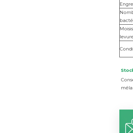
Engr
Nombr
bacté
Moisi
levur
Cond
Stoc
Conse
mélan