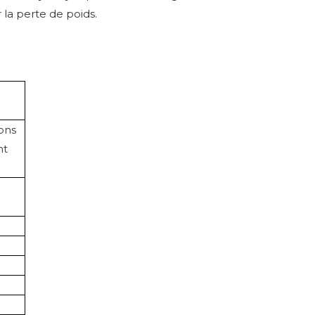
r la perte de poids.
cons
nt