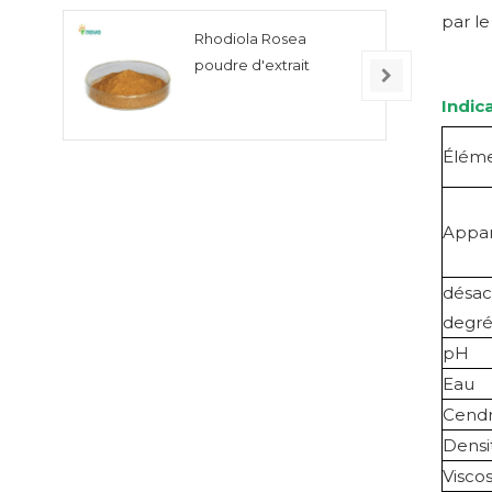
par le
Rhodiola Rosea
poudre d'extrait
Indic
Éléme
Appa
désac
degr
pH
Eau
Cend
Densi
Viscos