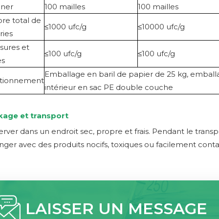
ener
100 mailles
100 mailles
e total de
≤1000 ufc/g
≤10000 ufc/g
ries
ssures et
≤100 ufc/g
≤100 ufc/g
es
Emballage en baril de papier de 25 kg, embal
itionnement
intérieur en sac PE double couche
kage et transport
rver dans un endroit sec, propre et frais. Pendant le trans
ger avec des produits nocifs, toxiques ou facilement contam
LAISSER UN MESSAGE