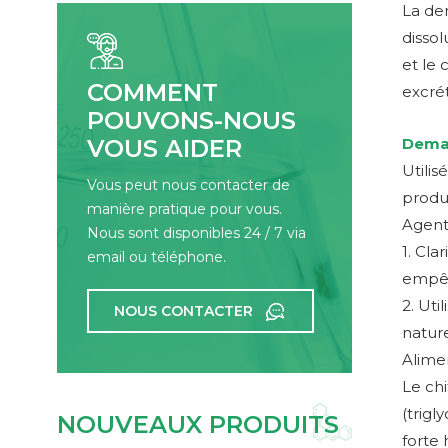
La den
dissol
et le 
COMMENT
excrét
POUVONS-NOUS
VOUS AIDER
Deman
Utilis
Vous peut nous contacter de
produc
manière pratique pour vous.
Agent 
Nous sont disponibles 24 / 7 via
1. Clar
email ou téléphone.
empêch
2. Ut
NOUS CONTACTER
nature
Alimen
Le chi
(trigl
NOUVEAUX PRODUITS
forte 