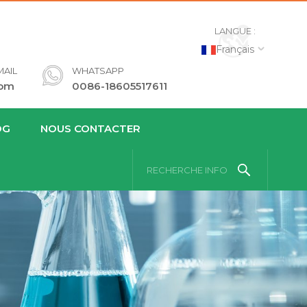
LANGUE :
Français
AIL
WHATSAPP
com
0086-18605517611
OG
NOUS CONTACTER
RECHERCHE INFO