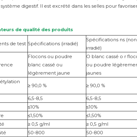
 système digestif. Il est excrété dans les selles pour favorise
ateurs de qualité des produits
Spécifications
ns (non
nts de test
Spécifications (irradié)
irradié)
Flocons ou poudre
O
blanc cassé o
r flo
rence
blanc cassé ou
ou poudre légèreme
légèrement jaune
jaunes
étylation
≥ 90,0 %
≥ 90,0 %
é
6,5-8,5
6,5-8,5
≤10%
≤10%
re
≤1,50%
≤1,50%
té
≥ 0,5 g/ml
≥ 0,5 g/ml
ité
50-800
50-800