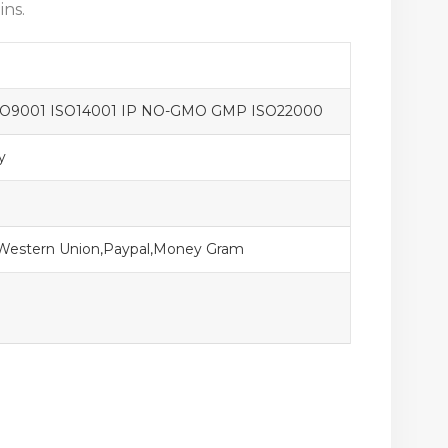
ins.
SO9001 ISO14001 IP NO-GMO GMP ISO22000
y
,Western Union,Paypal,Money Gram