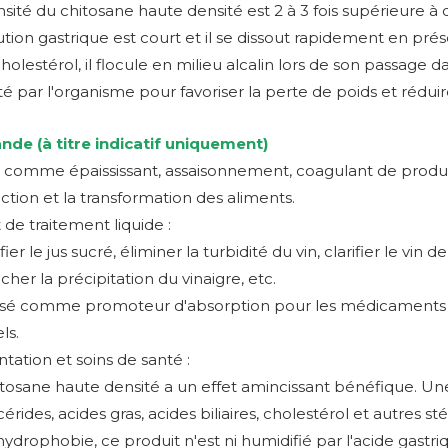
sité du chitosane haute densité est 2 à 3 fois supérieure à
ution gastrique est court et il se dissout rapidement en pré
cholestérol, il flocule en milieu alcalin lors de son passage da
é par l'organisme pour favoriser la perte de poids et réduire
de (à titre indicatif uniquement)
é comme épaississant, assaisonnement, coagulant de produits
tion et la transformation des aliments.
de traitement liquide :
ifier le jus sucré, éliminer la turbidité du vin, clarifier le vin de 
er la précipitation du vinaigre, etc.
ilisé comme promoteur d'absorption pour les médicaments h
ls.
tation et soins de santé :
tosane haute densité a un effet amincissant bénéfique. Une 
ycérides, acides gras, acides biliaires, cholestérol et autres
hydrophobie, ce produit n'est ni humidifié par l'acide gastriq