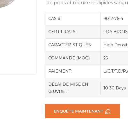
de poids et réduire les lipides sangu
CAS #:
9012-76-4
CERTIFICATS:
FDA BRC I
CARACTÉRISTIQUES:
High Densit
COMMANDE (MOQ):
25
PAIEMENT:
L/C,T/T,D/P
DÉLAI DE MISE EN
10-30 Days
ŒUVRE：
ENQUÊTE MAINTENANT