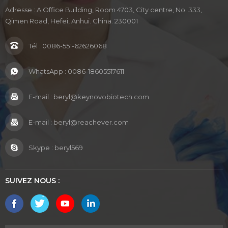
Adresse : A Office Building, Room 4703, City centre, No. 333,
Qimen Road, Hefei, Anhui. China. 230001
Tél :
0086-551-62626068
WhatsApp :
0086-18605517611
E-mail :
beryl@keynovobiotech.com
E-mail :
beryl@reachever.com
Skype :
beryl569
SUIVEZ NOUS :