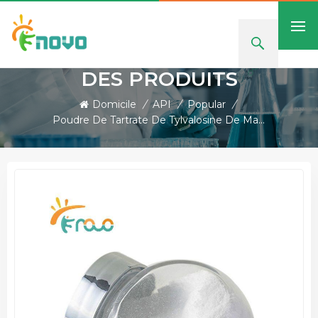
DES PRODUITS
Domicile
/
API
/
Popular
/
Poudre De Tartrate De Tylvalosine De Matière Première De Médecine Vétérinaire