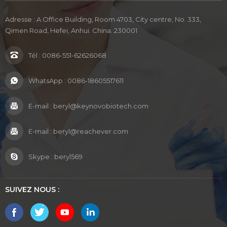
Adresse : A Office Building, Room 4703, City centre, No. 333,
Qimen Road, Hefei, Anhui. China. 230001
Tél :
0086-551-62626068
WhatsApp :
0086-18605517611
E-mail :
beryl@keynovobiotech.com
E-mail :
beryl@reachever.com
Skype :
beryl569
SUIVEZ NOUS :