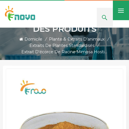
DES PRODUITS
Domicile
/
Plante & Extraits D'animaux
/
Extraits De Plantes Standardisés
/
Extrait D'écorce De Racine Mimosa Hostilis