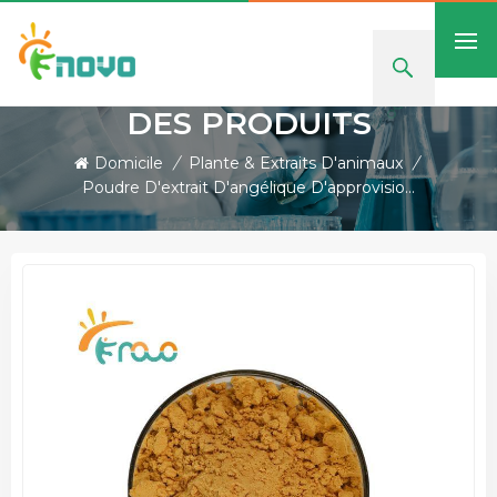
DES PRODUITS
Domicile
/
Plante & Extraits D'animaux
/
Poudre D'extrait D'angélique D'approvisionnement D'usine, Ligustilide 1% HPLC