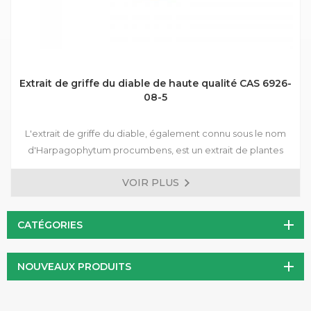
Extrait de griffe du diable de haute qualité CAS 6926-
08-5
L'extrait de griffe du diable, également connu sous le nom
d'Harpagophytum procumbens, est un extrait de plantes
dérivé des racines d'une plante originaire du désert du
VOIR PLUS
Kalahari en Afrique australe. Il est utilisé depuis longtemps
dans la médecine africaine, notamment pour ses propriétés
anti-inflammatoires et analgésiques. Ces dernières années,
CATÉGORIES
l’extrait de griffe du diable a gagné en popularité dans le
monde entier en tant que remède naturel contre divers
NOUVEAUX PRODUITS
problèmes de santé.