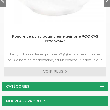
Poudre de pyrroloquinoléine quinone PQQ CAS
72909-34-3
La pyrroloquinoléine quinone (PQQ), également connue
sous le nom de méthoxatine, est un cofacteur redox unique
et puissant qui joue un rôle crucial dans la production
VOIR PLUS
d'énergie cellulaire. Puissant antioxydant, la PQQ peut
protéger les cellules des dommages oxydatifs associés au
vieillissement et à diverses maladies chroniques. De plus, il a
CATÉGORIES
été démontré que la PQQ améliore la fonction
mitochondriale, entraînant une augmentation de la
NOUVEAUX PRODUITS
production d'énergie cellulaire et une amélioration du
métabolisme énergétique global.