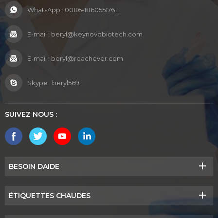
WhatsApp :
0086-18605517611
E-mail :
beryl@keynovobiotech.com
E-mail :
beryl@reachever.com
Skype :
beryl569
SUIVEZ NOUS :
BESOIN DAIDE
ÉTIQUETTES CHAUDES