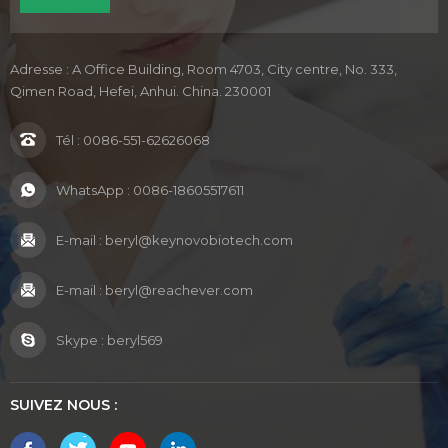
Adresse : A Office Building, Room 4703, City centre, No. 333,
Qimen Road, Hefei, Anhui. China. 230001
Tél :
0086-551-62626068
WhatsApp :
0086-18605517611
E-mail :
beryl@keynovobiotech.com
E-mail :
beryl@reachever.com
Skype :
beryl569
SUIVEZ NOUS :