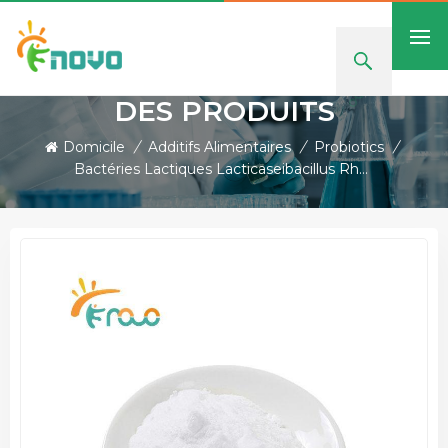
DES PRODUITS
Domicile
/
Additifs Alimentaires
/
Probiotics
/
Bactéries Lactiques Lacticaseibacillus Rhamnosus Lr-G14