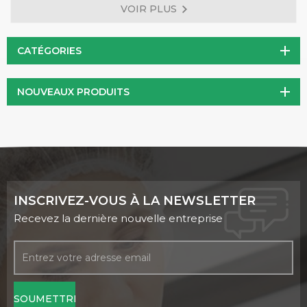
VOIR PLUS
et fait partie du microbiote intestinal normal. L. rhamnosus
est Gram positif et présente une morphologie en forme de
bâtonnet. Il a été largement étudié pour ses propriétés
CATÉGORIES
potentiellement bénéfiques pour la santé.
NOUVEAUX PRODUITS
INSCRIVEZ-VOUS À LA NEWSLETTER
Recevez la dernière nouvelle entreprise