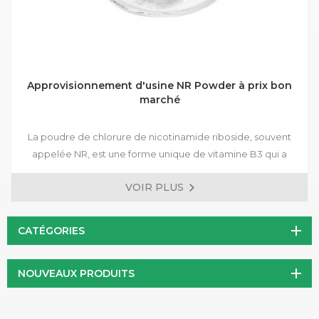
Approvisionnement d'usine NR Powder à prix bon
marché
La poudre de chlorure de nicotinamide riboside, souvent
appelée NR, est une forme unique de vitamine B3 qui a
suscité une attention particulière en raison de ses bienfaits
VOIR PLUS
potentiels pour la santé. Il s’agit d’une poudre cristalline
blanche soluble dans l’eau, ce qui la rend facile à incorporer
dans diverses formulations.
CATÉGORIES
NOUVEAUX PRODUITS