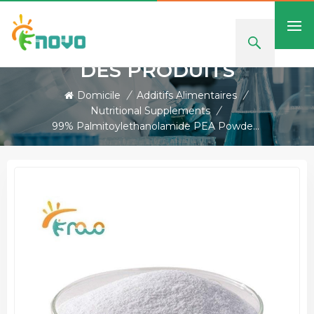
DES PRODUITS
Domicile
/
Additifs Alimentaires
/
Nutritional Supplements
/
99% Palmitoylethanolamide PEA Powder For Anti-Inflammatory