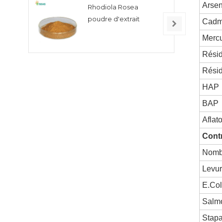
Arsen
Rhodiola Rosea
poudre d'extrait
Cadm
Mercu
Résid
Résid
HAP
BAP
Aflat
Cont
Nombr
Levur
E.Col
Salm
Stap