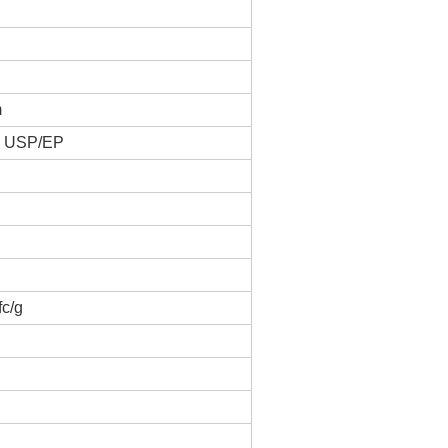
m
z USP/EP
fc/g