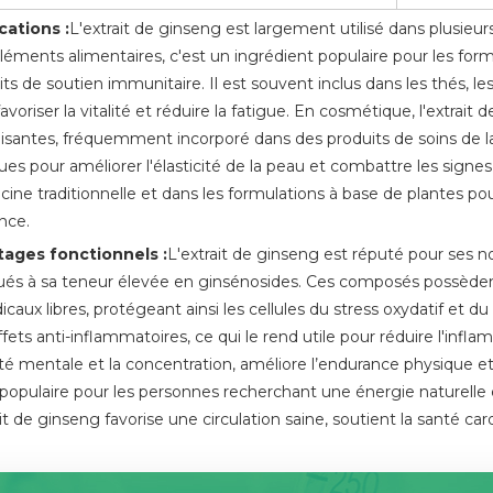
cations :
L'extrait de ginseng est largement utilisé dans plusieur
éments alimentaires, c'est un ingrédient populaire pour les formu
its de soutien immunitaire. Il est souvent inclus dans les thés, l
avoriser la vitalité et réduire la fatigue. En cosmétique, l'extrai
alisantes, fréquemment incorporé dans des produits de soins de 
s pour améliorer l'élasticité de la peau et combattre les signes du
ine traditionnelle et dans les formulations à base de plantes pour
ence.
ages fonctionnels :
L'extrait de ginseng est réputé pour ses n
bués à sa teneur élevée en ginsénosides. Ces composés possèdent
dicaux libres, protégeant ainsi les cellules du stress oxydatif et
fets anti-inflammatoires, ce qui le rend utile pour réduire l'infl
rté mentale et la concentration, améliore l’endurance physique et 
 populaire pour les personnes recherchant une énergie naturelle 
ait de ginseng favorise une circulation saine, soutient la santé ca