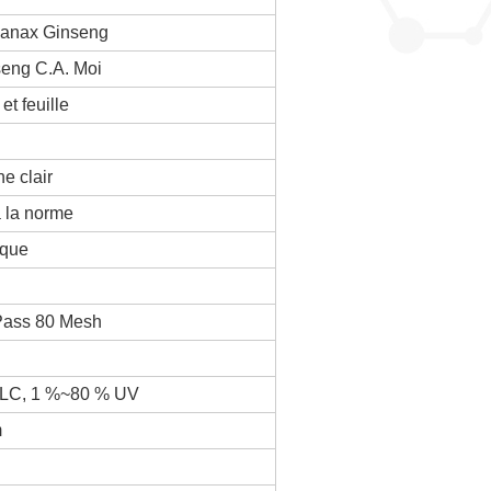
 Panax Ginseng
eng C.A. Moi
et feuille
e clair
 la norme
ique
Pass 80 Mesh
LC, 1 %~80 %
UV
m