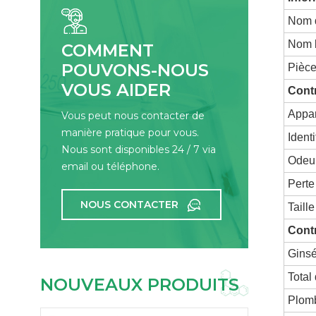
Nom d
Nom 
COMMENT
POUVONS-NOUS
Pièce
VOUS AIDER
Cont
Appa
Vous peut nous contacter de
manière pratique pour vous.
Identi
Nous sont disponibles 24 / 7 via
Odeur
email ou téléphone.
Perte
NOUS CONTACTER
Taill
Cont
Gins
Total
NOUVEAUX PRODUITS
Plom