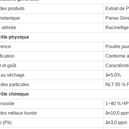
es produits
Extrait de
botanique
Panax Gins
 utilisée
Racine/tige 
rôle physique
rence
Poudre jaun
fication
Conforme à
 et goût
Caractérist
 au séchage
â¤5,0%
e des particules
NLT 95 % 
rôle chimique
énoside
1~40 % HP
 des métaux lourds
â¤10,0 pp
b (Pb)
â¤3,0 ppm