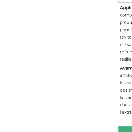
Appli
compl
produ
pour f
revit
masque
médec
résili
Avant
attri
les ra
des ef
la cla
choix
l’extr