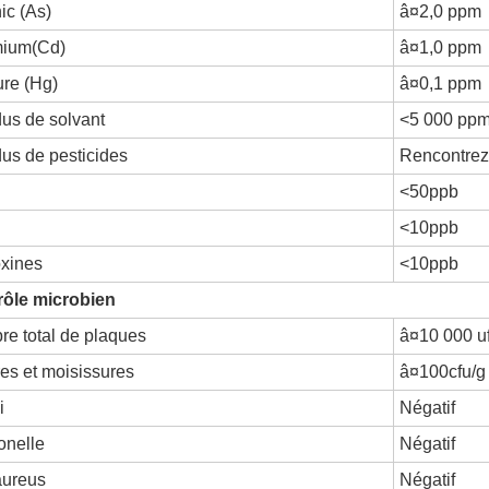
ic (As)
â¤2,0 ppm
ium(Cd)
â¤1,0 ppm
re (Hg)
â¤0,1 ppm
us de solvant
<5 000 pp
us de pesticides
Rencontre
<50ppb
<10ppb
oxines
<10ppb
rôle microbien
e total de plaques
â¤10 000 u
es et moisissures
â¤100cfu/g
i
Négatif
onelle
Négatif
aureus
Négatif