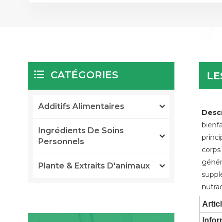
CATÉGORIES
LE
Additifs Alimentaires
Descr
bienf
Ingrédients De Soins
princ
Personnels
corps 
généra
Plante & Extraits D'animaux
suppl
nutra
Artic
Infor