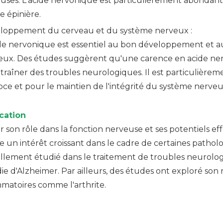
uses. L'acide nervonique est particulièrement abondant
e épinière.
loppement du cerveau et du système nerveux :
ide nervonique est essentiel au bon développement et 
eux. Des études suggèrent qu'une carence en acide ner
ntraîner des troubles neurologiques. Il est particulièr
ce et pour le maintien de l'intégrité du système nerveux
cation
r son rôle dans la fonction nerveuse et ses potentiels eff
te un intérêt croissant dans le cadre de certaines pathol
llement étudié dans le traitement de troubles neurologi
ie d'Alzheimer. Par ailleurs, des études ont exploré son r
mmatoires comme l'arthrite.