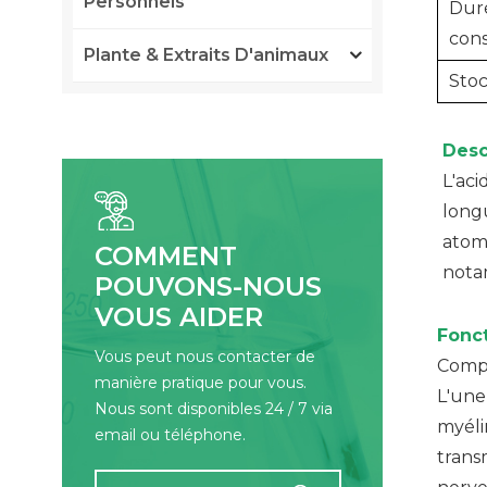
Personnels
Dur
cons
Plante & Extraits D'animaux
Sto
Desc
L'aci
longu
atom
COMMENT
nota
POUVONS-NOUS
VOUS AIDER
Fonc
Vous peut nous contacter de
Compo
manière pratique pour vous.
L'une
Nous sont disponibles 24 / 7 via
myéli
email ou téléphone.
trans