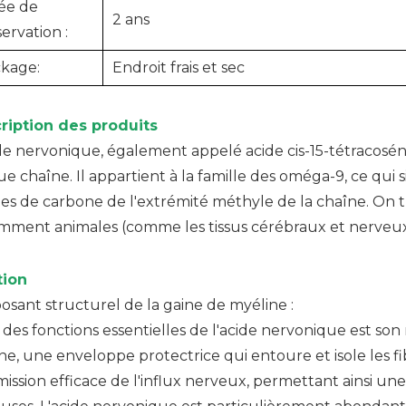
ée de
2 ans
ervation :
ckage:
Endroit frais et sec
ription des produits
de nervonique, également appelé acide cis-15-tétracosén
e chaîne. Il appartient à la famille des oméga-9, ce qui s
es de carbone de l'extrémité méthyle de la chaîne. On t
mment animales (comme les tissus cérébraux et nerveux)
tion
sant structurel de la gaine de myéline :
 des fonctions essentielles de l'acide nervonique est so
ne, une enveloppe protectrice qui entoure et isole les fib
mission efficace de l'influx nerveux, permettant ainsi u