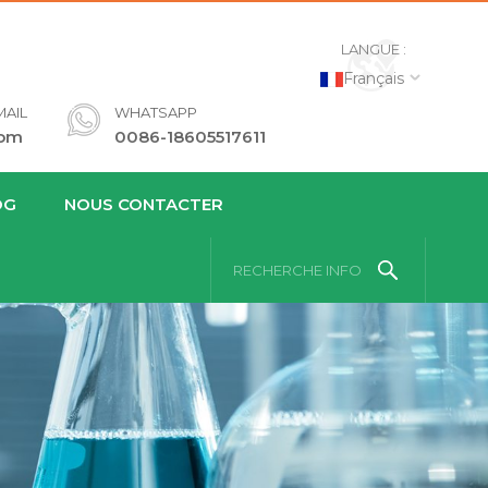
LANGUE :
Français
AIL
WHATSAPP
com
0086-18605517611
OG
NOUS CONTACTER
RECHERCHE INFO