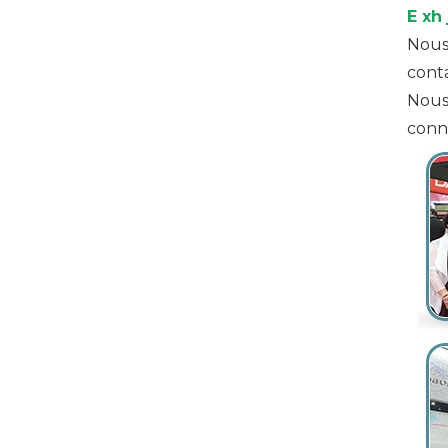
E
xh
Nous
conta
Nous 
conn