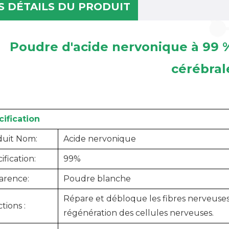
S DÉTAILS DU PRODUIT
Poudre d'acide nervonique à 99 
cérébral
ification
duit
Nom:
Acide nervonique
ification:
99%
arence:
Poudre blanche
Répare et débloque les fibres nerveuse
tions :
régénération des cellules nerveuses.