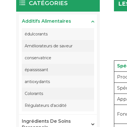
CATÉGORIES
LE
Additifs Alimentaires
édulcorants
Améliorateurs de saveur
conservatrice
Spéc
épaississant
Pro
antioxydants
Spéc
Colorants
App
Régulateurs d'acidité
Fonc
Ingrédients De Soins