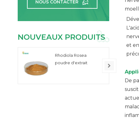
nerve
NOUS CONTACTER
moell
Déve
L'ac
NOUVEAUX PRODUITS
nerv
et e
préco
Rhodiola Rosea
poudre d'extrait
Appli
De pa
susci
actue
malad
infla