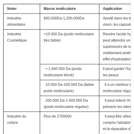
Noter
Masse moléculaire
Application
Industrie
800,000Da-1,200,000Da
Ajouté dans les boi
alimentaire.
vison, les capsules
Industrie
<10 000 Da (poids moléculaire
Rendre l'acide hyalu
Cosmétique
très faible)
peut atteindre un 
supérieures de la 
visiblement amélioré
effet d'hydratation 
> 1 600 000 Da (poids
Il peut garder l'hy
moléculaire élevé)
les peaux
10 000 Da-200 000 Da (faible
Il a un meilleur ef
poids moléculaire)
moléculaire régulie
200 000 Da-1 600 000 Da
Il peut retenir l'h
(poids moléculaire régulier)
prévenir les rides 
Industrie du
Plus de 2700000
Il peut être utilis
collyre
compris l'ablation 
et la réparation d'