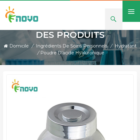
DES PRODUITS
Domicile
/
Ingrédients De Soins Personnels
/
Hydratant
/
Poudre D'acide Hyaluronique