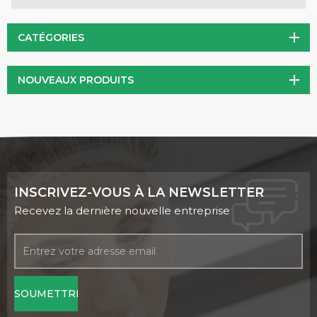
d'utilisation en médecine traditionnelle en Russie, en Sibérie
et dans d'autres parties de l'Asie. L'extrait de champignon
CATÉGORIES
Chaga est obtenu en extrayant les composés bioactifs du
champignon Chaga sauvage ou cultivé. Ce champignon,
NOUVEAUX PRODUITS
ressemblant à une croissance noire sur les bouleaux,
possède des composés uniques qui contribuent à ses
bienfaits thérapeutiques.
INSCRIVEZ-VOUS À LA NEWSLETTER
Recevez la dernière nouvelle entreprise