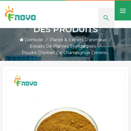
DES PRODUITS
Domicile
/
Plante & Extraits D'animaux
/
Extraits De Plantes Standardisés
/
Poudre D'extrait De Champignon Crinière De Lion