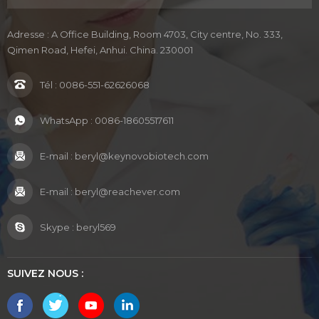
Adresse : A Office Building, Room 4703, City centre, No. 333,
Qimen Road, Hefei, Anhui. China. 230001
Tél :
0086-551-62626068
WhatsApp :
0086-18605517611
E-mail :
beryl@keynovobiotech.com
E-mail :
beryl@reachever.com
Skype :
beryl569
SUIVEZ NOUS :