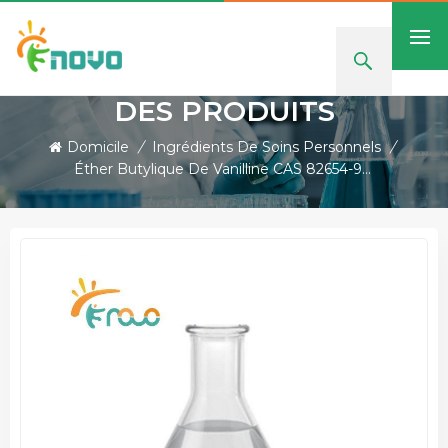
DES PRODUITS
Domicile
/
Ingrédients De Soins Personnels
/
Éther Butylique De Vanilline CAS 82654-98-6