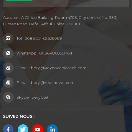
Adresse : A Office Building, Room 4703, City centre, No. 333,
Qimen Road, Hefei, Anhui. China. 230001
Tél :
0086-551-62626068
WhatsApp :
0086-18605517611
E-mail :
beryl@keynovobiotech.com
E-mail :
beryl@reachever.com
Skype :
beryl569
SUIVEZ NOUS :