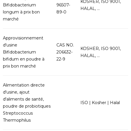
KOSHER, ISO 9001,
Bifidobacterium
96507-
HALAL, ...
longum à prix bon
89-0
marché
Approvisionnement
d'usine
CAS NO.
KOSHER, ISO 9001,
Bifidobacterium
206632-
HALAL, ...
bifidum en poudre à
22-9
prix bon marché
Alimentation directe
d'usine, ajout
d'aliments de santé,
ISO | Kosher | Halal
poudre de probiotiques
Streptococcus
Thermophilus