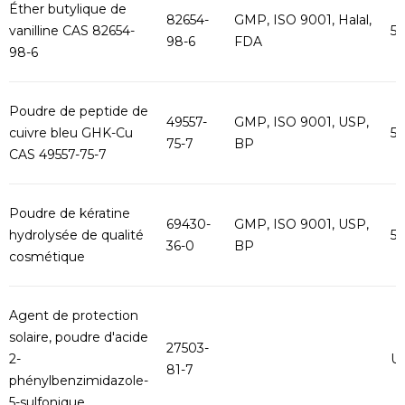
Éther butylique de
82654-
GMP, ISO 9001, Halal,
vanilline CAS 82654-
5
98-6
FDA
98-6
Poudre de peptide de
49557-
GMP, ISO 9001, USP,
cuivre bleu GHK-Cu
5
75-7
BP
CAS 49557-75-7
Poudre de kératine
69430-
GMP, ISO 9001, USP,
hydrolysée de qualité
5
36-0
BP
cosmétique
Agent de protection
solaire, poudre d'acide
27503-
2-
U
81-7
phénylbenzimidazole-
5-sulfonique