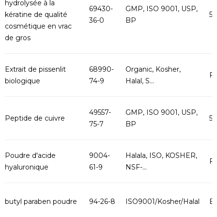
hydrolysée à la
69430-
GMP, ISO 9001, USP,
kératine de qualité
5
36-0
BP
cosmétique en vrac
de gros
Extrait de pissenlit
68990-
Organic, Kosher,
F
biologique
74-9
Halal, S...
49557-
GMP, ISO 9001, USP,
Peptide de cuivre
5
75-7
BP
Poudre d'acide
9004-
Halala, ISO, KOSHER,
Fo
hyaluronique
61-9
NSF-...
butyl paraben poudre
94-26-8
ISO9001/Kosher/Halal
B