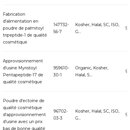
Fabrication
d'alimentation en
147732-
Kosher, Halal, SC, ISO,
poudre de palmitoyl
9
56-7
G...
tripeptide-1 de qualité
cosmétique
Approvisionnement
d'usine Myristoyl
959610-
Organic, Kosher,
9
Pentapeptide-17 de
30-1
Halal, S...
qualité cosmétique
Poudre d'ectoïne de
qualité cosmétique
96702-
Kosher, Halal, SC, ISO,
d'approvisionnement
9
03-3
G...
d'usine avec un prix
bas de bonne qualité