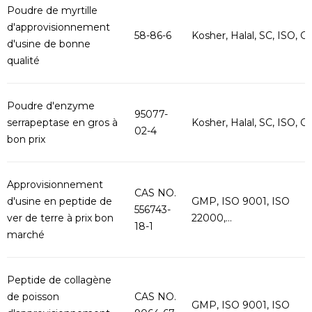
Poudre de myrtille
d'approvisionnement
58-86-6
Kosher, Halal, SC, ISO, G..
d'usine de bonne
qualité
Poudre d'enzyme
95077-
serrapeptase en gros à
Kosher, Halal, SC, ISO, G..
02-4
bon prix
Approvisionnement
CAS NO.
d'usine en peptide de
GMP, ISO 9001, ISO
556743-
ver de terre à prix bon
22000,...
18-1
marché
Peptide de collagène
de poisson
CAS NO.
GMP, ISO 9001, ISO