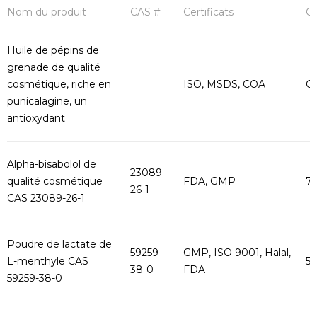
Nom du produit
CAS #
Certificats
Ca
Huile de pépins de
grenade de qualité
cosmétique, riche en
ISO, MSDS, COA
Co
punicalagine, un
antioxydant
Alpha-bisabolol de
23089-
qualité cosmétique
FDA, GMP
75
26-1
CAS 23089-26-1
Poudre de lactate de
59259-
GMP, ISO 9001, Halal,
L-menthyle CAS
5
38-0
FDA
59259-38-0