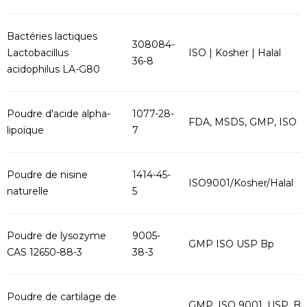
Bactéries lactiques
308084-
Lactobacillus
ISO | Kosher | Halal
36-8
acidophilus LA-G80
Poudre d'acide alpha-
1077-28-
FDA, MSDS, GMP, ISO
lipoïque
7
Poudre de nisine
1414-45-
ISO9001/Kosher/Halal
naturelle
5
Poudre de lysozyme
9005-
GMP ISO USP Bp
CAS 12650-88-3
38-3
Poudre de cartilage de
GMP, ISO 9001, USP, B