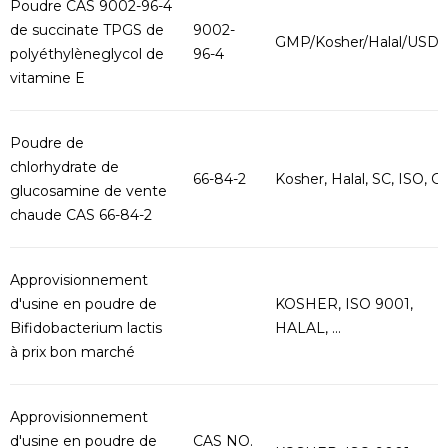
Poudre CAS 9002-96-4
de succinate TPGS de
9002-
GMP/Kosher/Halal/USD
polyéthylèneglycol de
96-4
vitamine E
Poudre de
chlorhydrate de
66-84-2
Kosher, Halal, SC, ISO, G..
glucosamine de vente
chaude CAS 66-84-2
Approvisionnement
d'usine en poudre de
KOSHER, ISO 9001,
Bifidobacterium lactis
HALAL, ...
à prix bon marché
Approvisionnement
d'usine en poudre de
CAS NO.