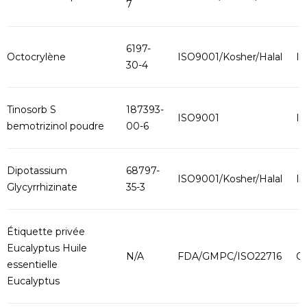
7
6197-
Octocrylène
ISO9001/Kosher/Halal
In
30-4
Tinosorb S
187393-
ISO9001
In
bemotrizinol poudre
00-6
Dipotassium
68797-
ISO9001/Kosher/Halal
In
Glycyrrhizinate
35-3
Étiquette privée
Eucalyptus Huile
N/A
FDA/GMPC/ISO22716
O
essentielle
Eucalyptus