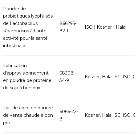
Poudre de
probiotiques lyophilisés
de Lactobacillus
866295-
ISO | Kosher | Halal
Rhamnosus à haute
82-1
activité pour la santé
intestinale
Fabrication
d'approvisionnement
68308-
Kosher, Halal, SC, ISO, G..
en poudre de protéine
34-9
de soja à bon prix
Lait de coco en poudre
6066-22-
de vente chaude à bon
Kosher, Halal, SC, ISO, G..
8
prix