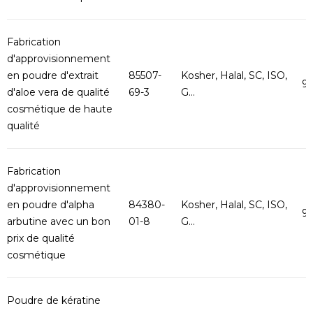
Fabrication
d'approvisionnement
en poudre d'extrait
85507-
Kosher, Halal, SC, ISO,
9
d'aloe vera de qualité
69-3
G...
cosmétique de haute
qualité
Fabrication
d'approvisionnement
en poudre d'alpha
84380-
Kosher, Halal, SC, ISO,
9
arbutine avec un bon
01-8
G...
prix de qualité
cosmétique
Poudre de kératine