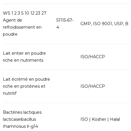
WS 1 2 3 5 10 12 23 27
Agent de
51115-67-
GMP, ISO 9001, USP, B
refroidissement en
4
poudre
Lait entier en poudre
ISO/HACCP
riche en nutriments
Lait écrémé en poudre
riche en protéines et
ISO/HACCP
nutritif
Bactéries lactiques
lacticaseibacillus
ISO | Kosher | Halal
rhamnosus lr-g14