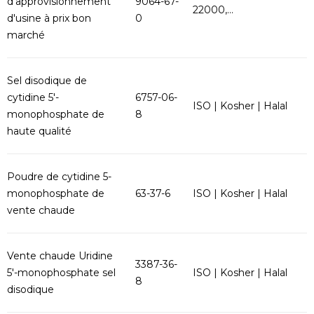
d'approvisionnement
9064-67-
22000,...
d'usine à prix bon
0
marché
Sel disodique de
cytidine 5'-
6757-06-
ISO | Kosher | Halal
monophosphate de
8
haute qualité
Poudre de cytidine 5-
monophosphate de
63-37-6
ISO | Kosher | Halal
vente chaude
Vente chaude Uridine
3387-36-
5'-monophosphate sel
ISO | Kosher | Halal
8
disodique