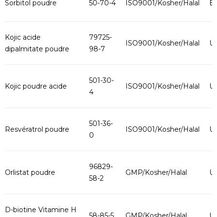
Sorbitol poudre
50-70-4
ISO9001/Kosher/Halal
B
Kojic acide
79725-
ISO9001/Kosher/Halal
U
dipalmitate poudre
98-7
501-30-
Kojic poudre acide
ISO9001/Kosher/Halal
U
4
501-36-
Resvératrol poudre
ISO9001/Kosher/Halal
U
0
96829-
Orlistat poudre
GMP/Kosher/Halal
U
58-2
D-biotine Vitamine H
58-85-5
GMP/Kosher/Halal
U