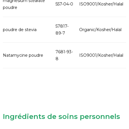
magnésium stéarate
557-04-0
ISO9001/Kosher/Halal
poudre
57817-
poudre de stevia
Organic/Kosher/Halal
89-7
7681-93-
Natamycine poudre
ISO9001/Kosher/Halal
8
Ingrédients de soins personnels