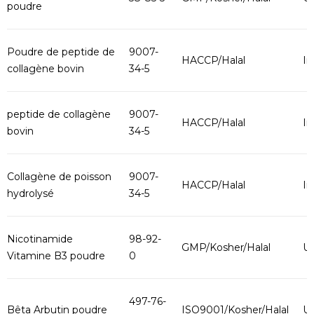
poudre
Poudre de peptide de
9007-
HACCP/Halal
In
collagène bovin
34-5
peptide de collagène
9007-
HACCP/Halal
In
bovin
34-5
Collagène de poisson
9007-
HACCP/Halal
In
hydrolysé
34-5
Nicotinamide
98-92-
GMP/Kosher/Halal
U
Vitamine B3 poudre
0
497-76-
Bêta Arbutin poudre
ISO9001/Kosher/Halal
U