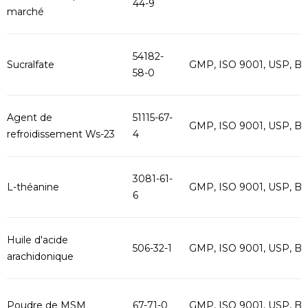
44-9
marché
54182-
Sucralfate
GMP, ISO 9001, USP, B
58-0
Agent de
51115-67-
GMP, ISO 9001, USP, B
refroidissement Ws-23
4
3081-61-
L-théanine
GMP, ISO 9001, USP, B
6
Huile d'acide
506-32-1
GMP, ISO 9001, USP, B
arachidonique
Poudre de MSM
67-71-0
GMP, ISO 9001, USP, B