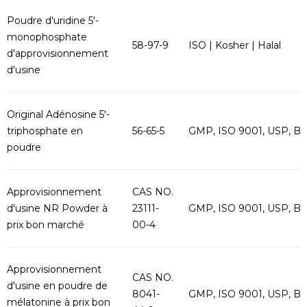
Poudre d'uridine 5'-
monophosphate
58-97-9
ISO | Kosher | Halal
d'approvisionnement
d'usine
Original Adénosine 5'-
triphosphate en
56-65-5
GMP, ISO 9001, USP, B
poudre
Approvisionnement
CAS NO.
d'usine NR Powder à
23111-
GMP, ISO 9001, USP, B
prix bon marché
00-4
Approvisionnement
CAS NO.
d'usine en poudre de
8041-
GMP, ISO 9001, USP, B
mélatonine à prix bon