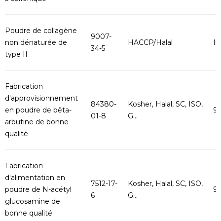
Poudre de collagène
9007-
non dénaturée de
HACCP/Halal
In
34-5
type II
Fabrication
d'approvisionnement
84380-
Kosher, Halal, SC, ISO,
en poudre de bêta-
9
01-8
G...
arbutine de bonne
qualité
Fabrication
d'alimentation en
7512-17-
Kosher, Halal, SC, ISO,
poudre de N-acétyl
9
6
G...
glucosamine de
bonne qualité