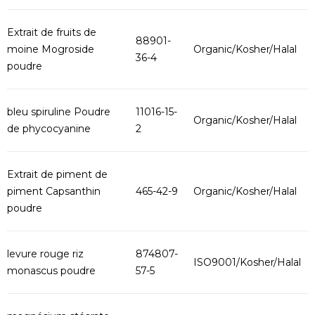
Extrait de fruits de
88901-
moine Mogroside
Organic/Kosher/Halal
36-4
poudre
bleu spiruline Poudre
11016-15-
Organic/Kosher/Halal
de phycocyanine
2
Extrait de piment de
piment Capsanthin
465-42-9
Organic/Kosher/Halal
poudre
levure rouge riz
874807-
ISO9001/Kosher/Halal
monascus poudre
57-5