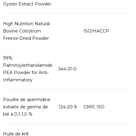
Oyster Extract Powder
High Nutrition Natural
Bovine Colostrum
ISO/HACCP
Freeze-Dried Powder
99%
Palmitoylethanolamide
544-31-0
PEA Powder for Anti-
Inflammatory
Poudre de spermidine
extraite de germe de
124-20-9
GMP, ISO
blé à 0,1-1,0 %
Huile de krill