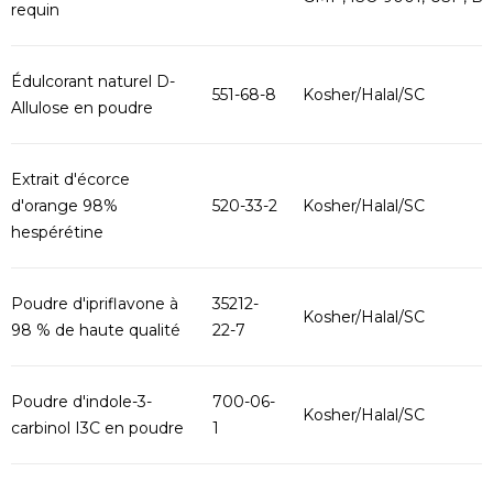
requin
Édulcorant naturel D-
551-68-8
Kosher/Halal/SC
Allulose en poudre
Extrait d'écorce
d'orange 98%
520-33-2
Kosher/Halal/SC
hespérétine
Poudre d'ipriflavone à
35212-
Kosher/Halal/SC
98 % de haute qualité
22-7
Poudre d'indole-3-
700-06-
Kosher/Halal/SC
carbinol I3C en poudre
1