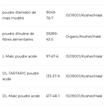
poudre d'amidon de
9049-
ISO9001/Kosher/Halal
maïs modifié
76-7
poudre d'inuline de
39289-
Organic/Kosher/Halal
fibres alimentaires
43-5
L-Malic poudre acide
97-67-6
ISO9001/Kosher/Halal
DL-TARTARIC poudre
133-37-9
ISO9001/Kosher/Halal
acide
DL-Malic poudre acide
617-48-1
ISO9001/Kosher/Halal