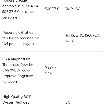
Poudre d'acide
nervonique à 99 % CAS
506-37-6
GMP, ISO
506-37-6 Croissance
cérébrale
Poudre d'extrait de
RoHS, BRC, ISO, FDA,
feuilles de moringa bio
HACC...
10:1 pour antioxydant
98% Magnesium
Threonate Powder
78571-
CAS 778571-57-6
57-6
Improve Cognitive
Function
High Quality 80%
Oyster Peptides
ISO