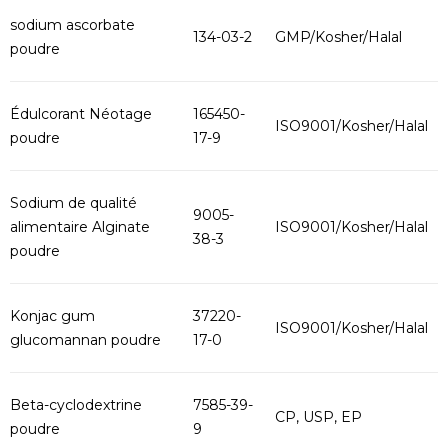
sodium ascorbate
134-03-2
GMP/Kosher/Halal
poudre
Édulcorant Néotage
165450-
ISO9001/Kosher/Halal
poudre
17-9
Sodium de qualité
9005-
alimentaire Alginate
ISO9001/Kosher/Halal
38-3
poudre
Konjac gum
37220-
ISO9001/Kosher/Halal
glucomannan poudre
17-0
Beta-cyclodextrine
7585-39-
CP, USP, EP
poudre
9