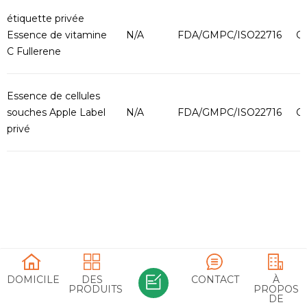
étiquette privée
Essence de vitamine
N/A
FDA/GMPC/ISO22716
O
C Fullerene
Essence de cellules
souches Apple Label
N/A
FDA/GMPC/ISO22716
O
privé
Plante & extraits d'animaux
DOMICILE
DES
CONTACT
À
PRODUITS
PROPOS
DE