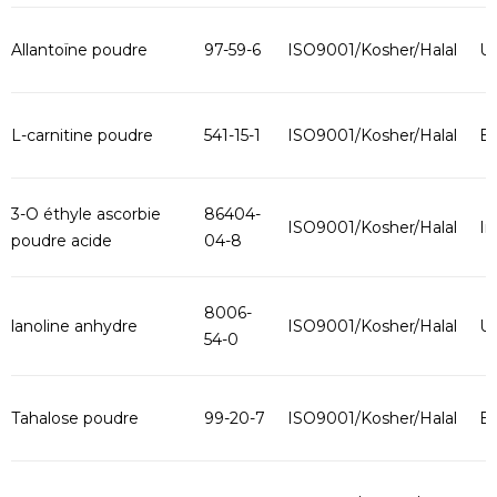
Allantoïne poudre
97-59-6
ISO9001/Kosher/Halal
U
L-carnitine poudre
541-15-1
ISO9001/Kosher/Halal
B
3-O éthyle ascorbie
86404-
ISO9001/Kosher/Halal
In
poudre acide
04-8
8006-
lanoline anhydre
ISO9001/Kosher/Halal
U
54-0
Tahalose poudre
99-20-7
ISO9001/Kosher/Halal
B