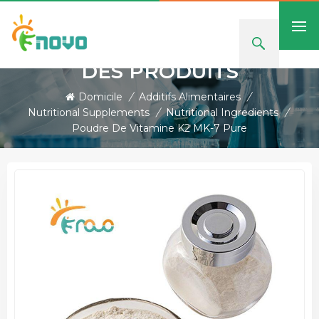
DES PRODUITS
Domicile
/
Additifs Alimentaires
/
Nutritional Supplements
/
Nutritional Ingredients
/
Poudre De Vitamine K2 MK-7 Pure