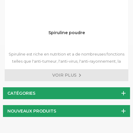
Spiruline poudre
Spiruline est riche en nutrition et a de nombreuses fonctions
telles que l'anti-tumeur, l'anti-virus, l'anti-rayonnement, la
régulation de la glycémie, la anti-thrombose, la protection
VOIR PLUS
du foie et l'amélioration de l'immunité humaine. Il est devenu
l'un des produits de santé importants pour personnes.
CATÉGORIES
NOUVEAUX PRODUITS