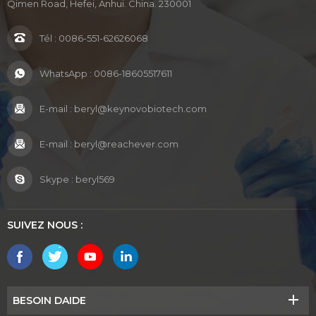
Qimen Road, Hefei, Anhui. China. 230001
Tél :
0086-551-62626068
WhatsApp :
0086-18605517611
E-mail :
beryl@keynovobiotech.com
E-mail :
beryl@reachever.com
Skype :
beryl569
SUIVEZ NOUS :
BESOIN DAIDE