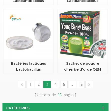
Lactilantibacillus
Lactilantibacillus
plantarum zjuf t17
plantarum LP-G18
Bactéries lactiques
Sachet de poudre
Lactobacillus
d'herbe d'orge OEM
acidophilus LA-G80
1
2
4
5
...
15
3
Un total de
15
pages
CATÉGORIES