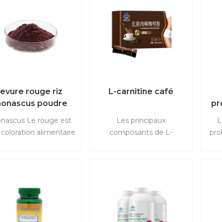
levure rouge riz
L-carnitine café
onascus poudre
pr
nascus Le rouge est
Les principaux
L
coloration alimentaire
composants de L-
pro
aturelle obtenue en
carnitine Le café est du
pe
utilisant Monascus
café noir brésilien et L-
entation ou extrait de
carnitine. L'effet de la
(pro
la levure rouge Riz.
gravure de la graisse
bois
nascus Le rouge est
corporelle est obtenu
lisé dans les gâteaux,
grâce à l'action de les
n
s bonbons, la viande
deux.
rég