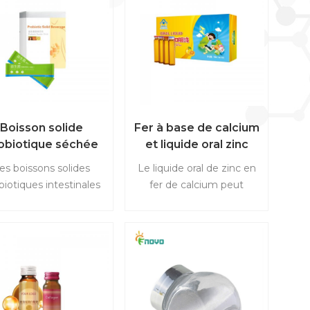
Boisson solide
Fer à base de calcium
obiotique séchée
et liquide oral zinc
gelée
es boissons solides
Le liquide oral de zinc en
biotiques intestinales
fer de calcium peut
uvent être utilisées
favoriser le
dans les aliments
développement des os,
duits laitiers produits,
du système nerveux, des
sons, collations, etc.),
yeux et de la vision et
aliments naturels,
d'améliorer anémie.
utrition, médecine,
ime alimentaire. ODM