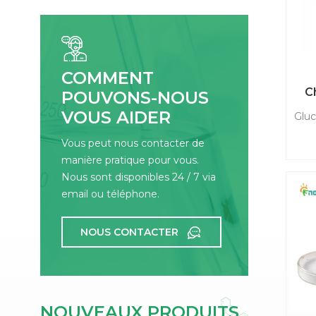
cui
crèm
COMMENT
C
POUVONS-NOUS
VOUS AIDER
Gluc
Vous peut nous contacter de
manière pratique pour vous.
gluc
Nous sont disponibles 24 / 7 via
S
email ou téléphone.
Sul
pri
NOUS CONTACTER
les 
de
ar
l'ar
d
NOUVEAUX PRODUITS