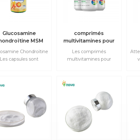
te, la peau de tofu, la
e glacée, les biscuits,
etc.
Glucosamine
comprimés
hondroïtine MSM
multivitamines pour
capsules
hommes
osamine Chondroïtine
Les comprimés
Atte
Les capsules sont
multivitamines pour
v
composées de
hommes sont riches en
pr
osamine, chondroïtine
groupe de vitamine B, de
S
ulfate, et diméthyle
zinc, de sélénium et
L'u
fone (MSM) comme le
autres nutriments. Des
ISO
ncipal composants. Il a
formules prêtes à l'emploi
H
fonctions de réparation
sont disponibles et des
FDA.
 l'os et du cartilage
formules personnalisées
ve
ticulaire, d'améliorer
sont acceptées.
thrite, des articulations
e lubrification, de la