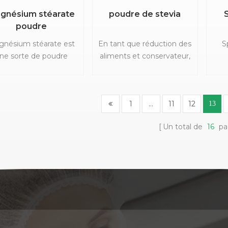
densité osseuse
gnésium stéarate
poudre de stevia
croissante, de la
poudre
promotion de la
ulation sanguine et du
nésium stéarate est
En tant que réduction des
S
dragage Collatères.
ne sorte de poudre
aliments et conservateur,
inuscule, légère et
Stevia est largement
no
lanche avec un sens
utilisée dans l'industrie
tel
ile gras, insoluble dans
alimentaire pour produire
1
...
11
12
13
l'eau, l'éthanol ni
de la douceur de la
'éthoxyetthane, mais
douceur, de la basse
régu
Un total de
16
pa
ble dans l'eau chaude,
calorie, Low-sel et anti-
l
l'éthanol chaud, la
caries aliments.
p
écompose en acide
éarique et megneum
l'im
lts Quand Contacter
dev
avec acide.
de 