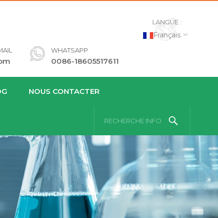
LANGUE :
Français
AIL
WHATSAPP
com
0086-18605517611
OG
NOUS CONTACTER
RECHERCHE INFO