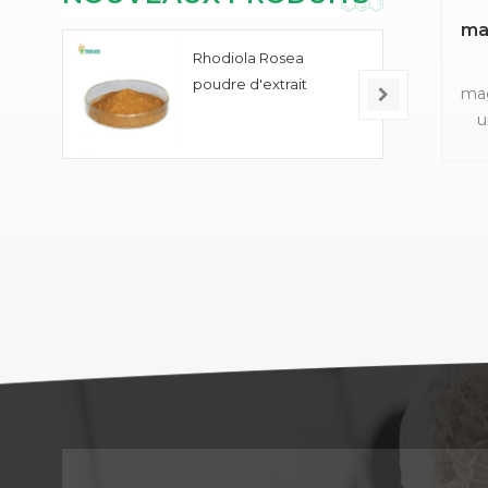
ma
Rhodiola Rosea
circ
poudre d'extrait
mag
u
m
b
tact
l
solu
d
st
Sa