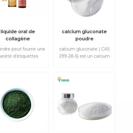
et OEM disponible
liquide oral de
calcium gluconate
collagène
poudre
indre peut fournir une
calcium gluconate ( CAS
ariété d'étiquettes
299-28-5) est un calcium
ivées nutritionnelles
organique important,
uppléments. Notre
principalement utilisé
sine a passé ISO9001,
comme calcium fortifier
14001, OHSAS18001,
et nutriment, tampon,
ACCP, NSF, BRC et
agent de durcissement et
 Pour Plus de détails,
agent chélateur dans
uillez consulter US.
nourriture.