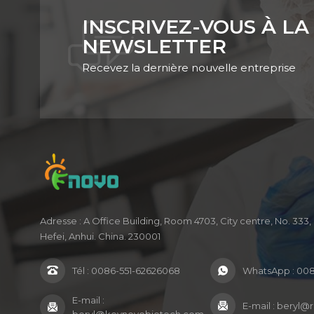
INSCRIVEZ-VOUS À LA
NEWSLETTER
Recevez la dernière nouvelle entreprise
Adresse : A Office Building, Room 4703, City centre, No. 33
Hefei, Anhui. China. 230001
Tél :
0086-551-62626068
WhatsApp :
008
E-mail :
E-mail :
beryl@