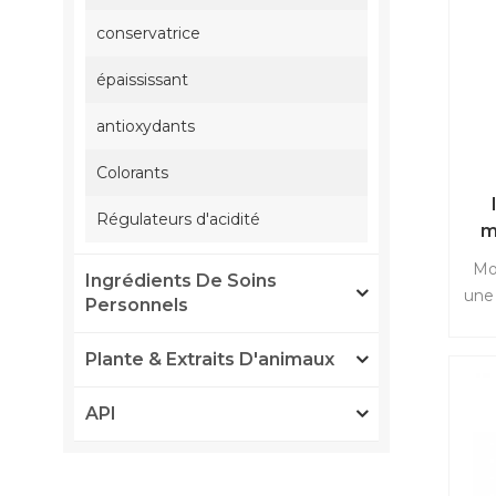
conservatrice
épaississant
antioxydants
Colorants
Régulateurs d'acidité
m
Mo
Ingrédients De Soins
une 
Personnels
n
Plante & Extraits D'animaux
ferm
API
Mo
uti
le