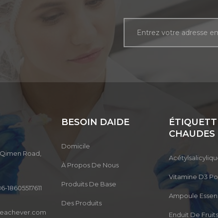
BESOIN DAIDE
ÉTIQUETT
CHAUDES
Domicile
3, Qimen Road,
Acétylsalicyliq
À Propos De Nous
Vitamine D3 P
Produits De Base
6-18605517611
Ampoule Esse
Des Produits
reachever.com
Enduit De Frui