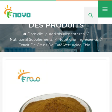
DES PRODUITS
Domicile
/
Additifs Alimentaires
/
Nutritional Supplements
/
Nutritional Ingredients
/
Extrait De Grains De Café Vert Acide Chlorogénique