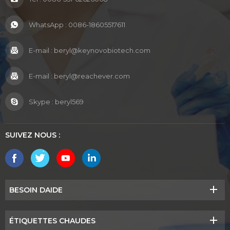
WhatsApp :
0086-18605517611
E-mail :
beryl@keynovobiotech.com
E-mail :
beryl@reachever.com
Skype :
beryl569
SUIVEZ NOUS :
BESOIN DAIDE
ÉTIQUETTES CHAUDES