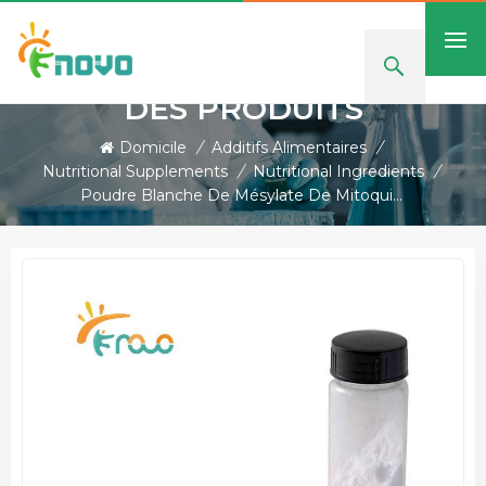
DES PRODUITS
Domicile
/
Additifs Alimentaires
/
Nutritional Supplements
/
Nutritional Ingredients
/
Poudre Blanche De Mésylate De Mitoquinone De Bonne Qualité