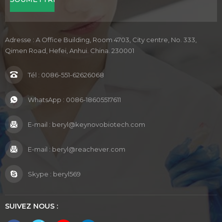
Adresse : A Office Building, Room 4703, City centre, No. 333,
Qimen Road, Hefei, Anhui. China. 230001
Tél :
0086-551-62626068
WhatsApp :
0086-18605517611
E-mail :
beryl@keynovobiotech.com
E-mail :
beryl@reachever.com
Skype :
beryl569
SUIVEZ NOUS :