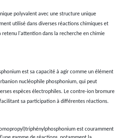
ique polyvalent avec une structure unique
ent utilisé dans diverses réactions chimiques et
a retenu l'attention dans la recherche en chimie
osphonium est sa capacité à agir comme un élément
carbanion nucléophile phosphonium, qui peut
iverses espèces électrophiles. Le contre-ion bromure
acilitant sa participation à différentes réactions.
3-bromopropyl)triphénylphosphonium est couramment
is d'une gamme de réactions, notamment la