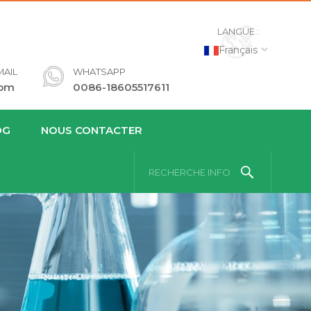
LANGUE :
Français
AIL
WHATSAPP
com
0086-18605517611
OG
NOUS CONTACTER
RECHERCHE INFO