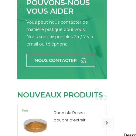
POUVONS-NOUS
VOUS AIDER
Vous peut nous contacter de
manière pratique pour vous.
Nous sont disponibles 24 / 7 via
email ou téléphone.
NOUS CONTACTER
NOUVEAUX PRODUITS
Rhodiola Rosea
poudre d'extrait
Descr