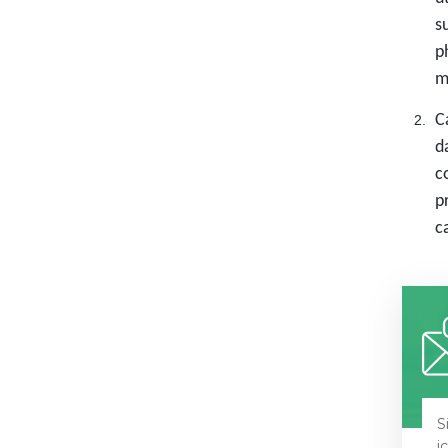
s
p
m
C
d
c
p
c
S
i