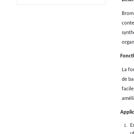
Bromu
conte
synth
organ
Fonct
La fo
de ba
facil
améli
Appli
E
u