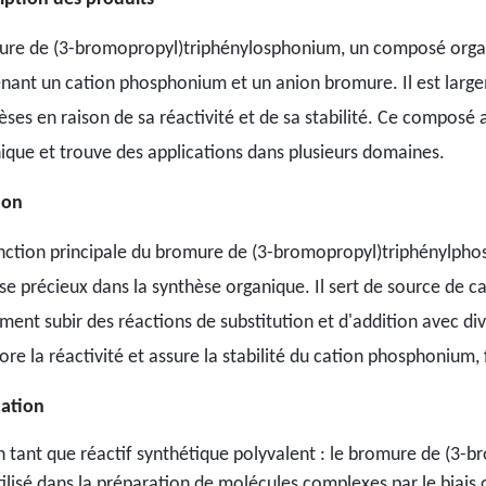
re de (3-bromopropyl)triphénylosphonium, un composé organ
nant un cation phosphonium et un anion bromure. Il est largem
èses en raison de sa réactivité et de sa stabilité. Ce composé 
ique et trouve des applications dans plusieurs domaines.
ion
nction principale du bromure de (3-bromopropyl)triphénylph
se précieux dans la synthèse organique. Il sert de source de 
ement subir des réactions de substitution et d'addition avec d
ore la réactivité et assure la stabilité du cation phosphonium, f
cation
n tant que réactif synthétique polyvalent : le bromure de (
tilisé dans la préparation de molécules complexes par le bia