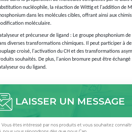
ubstitution nucléophile, la réaction de Wittig et l'addition de 
hosphonium dans les molécules cibles, offrant ainsi aux chimis
odification moléculaire.
atalyseur et précurseur de ligand : Le groupe phosphonium de 
ans diverses transformations chimiques. Il peut participer à de
ouplage croisé, l'activation du CH et des transformations asym
roduits souhaités. De plus, l'anion bromure peut être échangé 
atalyseur ou du ligand.
LAISSER UN MESSAGE
i Vous êtes intéressé par nos produits et vous souhaitez connaître
ci, nous vous répondrons dès que nous Can.