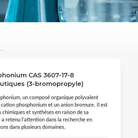
Bromure De Triphénylphosphonium CAS 3607-17-8 D'intermédiaires Pharmaceutiques (3-Bromopropyle)
phonium CAS 3607-17-8
utiques (3-bromopropyle)
sphonium, un composé organique polyvalent
 cation phosphonium et un anion bromure. Il est
s chimiques et synthèses en raison de sa
é a retenu l'attention dans la recherche en
ions dans plusieurs domaines.