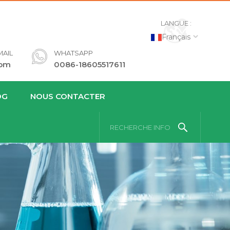
LANGUE :
Français
AIL
WHATSAPP
com
0086-18605517611
OG
NOUS CONTACTER
RECHERCHE INFO