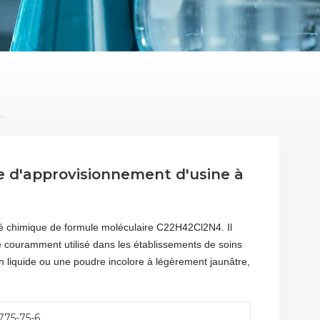
nnement D'usine À Prix Bon Marché
e d'approvisionnement d'usine à
sé chimique de formule moléculaire C22H42Cl2N4. Il
re couramment utilisé dans les établissements de soins
un liquide ou une poudre incolore à légèrement jaunâtre,
775-75-6