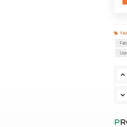
TAG
Fab
Usi
P