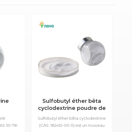
rine
Sulfobutyl éther bêta
cyclodextrine poudre de
sodium
elé
Sulfobutyl éther bêta cyclodextrine
CAS 50-78-
(CAS: 182410-00-0) est un nouveau
n