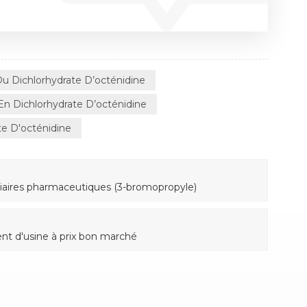
​​du Dichlorhydrate D’octénidine
n Dichlorhydrate D’octénidine
e D'octénidine
aires pharmaceutiques (3-bromopropyle)
t d'usine à prix bon marché