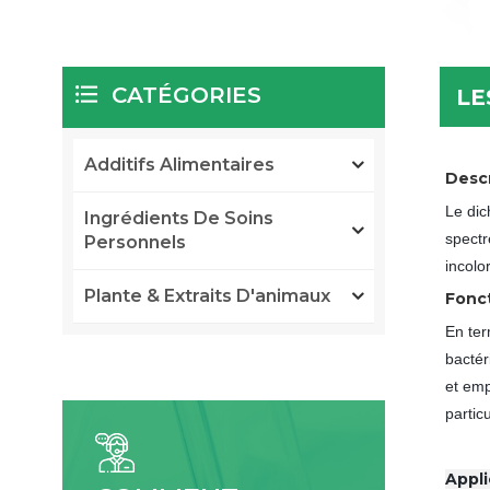
CATÉGORIES
LE
Additifs Alimentaires
Descr
Le dic
Ingrédients De Soins
spectr
Personnels
incolo
Plante & Extraits D'animaux
Fonc
En ter
bactér
et emp
partic
Appli