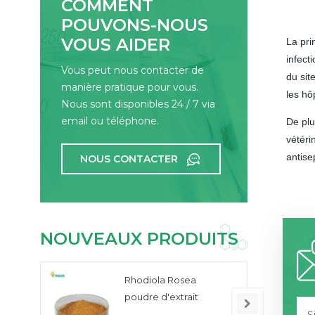
COMMENT
POUVONS-NOUS
VOUS AIDER
La pri
infect
Vous peut nous contacter de
du sit
manière pratique pour vous.
les hô
Nous sont disponibles 24 / 7 via
email ou téléphone.
De plu
vétéri
antise
NOUS CONTACTER
NOUVEAUX PRODUITS
Rhodiola Rosea
poudre d'extrait