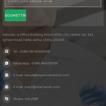
Adresse : A Office Building, Room 4703, City centre, No. 333,
Qimen Road, Hefei, Anhui. China. 230001
Tél :
0086-551-62626068
WhatsApp :
0086-18605517611
E-mail :
beryl@keynovobiotech.com
E-mail :
beryl@reachever.com
Skype :
beryl569