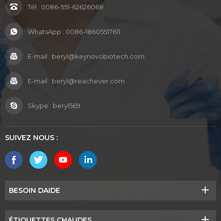
Tél :
0086-551-62626068
WhatsApp :
0086-18605517611
E-mail :
beryl@keynovobiotech.com
E-mail :
beryl@reachever.com
Skype :
beryl569
SUIVEZ NOUS :
BESOIN DAIDE
ÉTIQUETTES CHAUDES