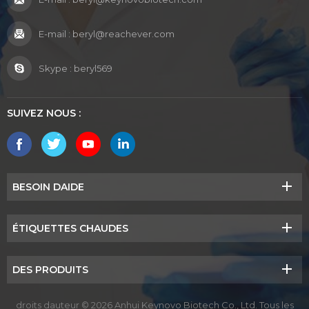
E-mail :
beryl@reachever.com
Skype :
beryl569
SUIVEZ NOUS :
BESOIN DAIDE
ÉTIQUETTES CHAUDES
DES PRODUITS
droits dauteur © 2026 Anhui Keynovo Biotech Co., Ltd. Tous les