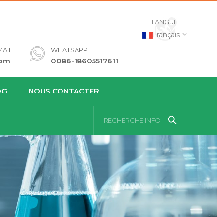
LANGUE :
Français
AIL
WHATSAPP
com
0086-18605517611
OG
NOUS CONTACTER
RECHERCHE INFO