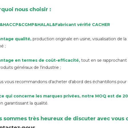
quoi nous choisir :
O&HACCP&CGMP&HALAL
&
Fabricant vérifié CACHER
ntage qualité
,
production originale en usine, visualisation de la
é ;
ntage en termes de coût-efficacité,
tout en se rapprochant d
oduits généraux de l'industrie ;
us vous recommandons d'acheter d'abord des échantillons pour le
ce qui concerne les marques privées, notre MOQ est de 2
n garantissant la qualité.
 sommes très heureux de discuter avec vous d
ntactez-nous.