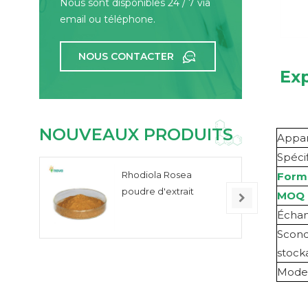
Nous sont disponibles 24 / 7 via
email ou téléphone.
NOUS CONTACTER
Exp
NOUVEAUX PRODUITS
Appa
Spéci
Rhodiola Rosea
Form
poudre d'extrait
MOQ
Échan
S
cond
stock
Modes