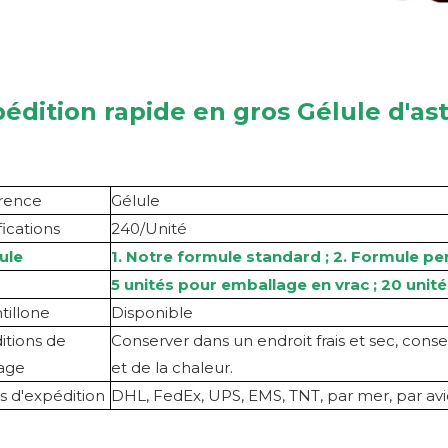
édition rapide en gros
Gélule d'as
rence
Gélule
fications
240/Unité
ule
1. Notre formule standard ; 2. Formule pe
5 unités pour emballage en vrac ; 20 uni
tillon
e
Disponible
itions de
Conserver dans un endroit frais et sec, conser
age
et de la chaleur.
 d'expédition
DHL, FedEx, UPS, EMS, TNT, par mer, par av