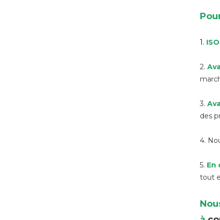
Pour
1.
IS
2.
Ava
march
3.
Ava
des pr
4. No
5.
En 
tout e
Nous
à
co