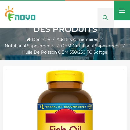
DES PRODUITS
Domicile
/
Additifs Alimentaires
/
Nutritional Supplements
/
OEM Nutritional Supplement
/
Huile De Poisson OEM 350/250 TG Softgel