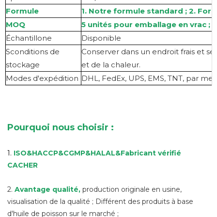
Formule
1. Notre formule standard ; 2. For
MOQ
5 unités pour emballage en vrac ;
Échantillon
e
Disponible
S
conditions de
Conserver dans un endroit frais et sec
stockage
et de la chaleur.
Modes d'expédition
DHL, FedEx, UPS, EMS, TNT, par mer,
Pourquoi nous choisir :
1.
ISO&HACCP&CGMP&HALAL
&
Fabricant vérifié
CACHER
2.
Avantage qualité
,
production originale en usine,
visualisation de la qualité ; Différent des produits à base
d'huile de poisson sur le marché ;