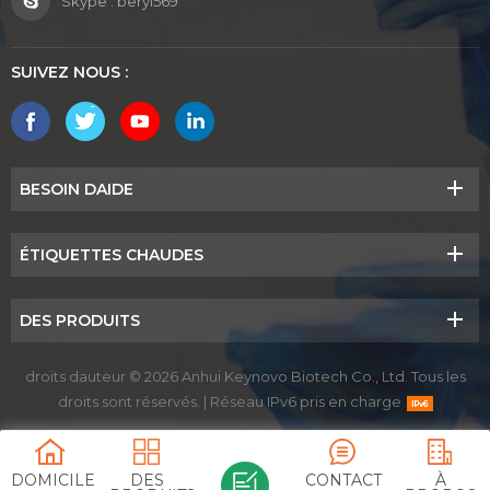
Skype :
beryl569
SUIVEZ NOUS :
BESOIN DAIDE
ÉTIQUETTES CHAUDES
DES PRODUITS
droits dauteur © 2026 Anhui Keynovo Biotech Co., Ltd. Tous les
droits sont réservés.
|
Réseau IPv6 pris en charge
BLOG
|
PLANCHER
|
XML
|
POLITIQUE DE CONFIDENTIALITÉ
DOMICILE
DES
CONTACT
À