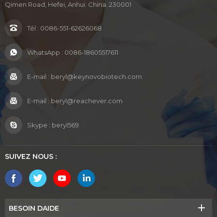
Qimen Road, Hefei, Anhui. China. 230001
Tél :
0086-551-62626068
WhatsApp :
0086-18605517611
E-mail :
beryl@keynovobiotech.com
E-mail :
beryl@reachever.com
Skype :
beryl569
SUIVEZ NOUS :
BESOIN DAIDE